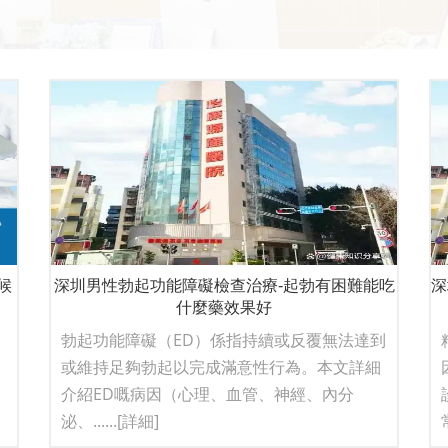
候
深圳男性勃起功能障礙檢查治療-起勃有困難能吃
深
什麼藥效果好
列
勃起功能障礙（ED）係指持續或反覆無法達到
月
或維持足夠勃起以完成滿意性行為。本文詳細
介紹ED嘅病因（心理、血管、神經、內分
泌、......
[詳細]