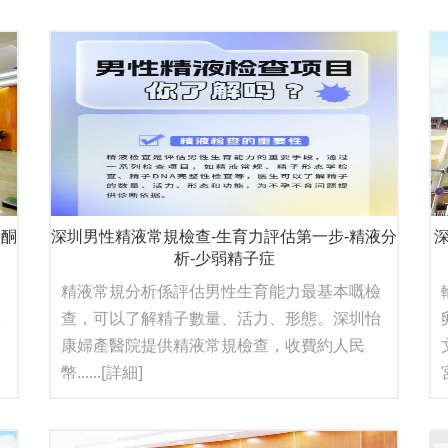
固酮
深圳男性精液常規檢查-生育力評估第一步-精液分
析-少弱精子症
，
精液常規分析係評估男性生育能力最基本嘅檢
慾
查，可以了解精子數量、活力、形態。深圳怡
康婦產醫院提供精液常規檢查，收費約人民
幣......
[詳細]
宮