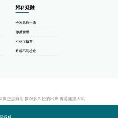
婦科疑難
子宮肌瘤手術
卵巢囊腫
不孕症檢查
月經不調檢查
深圳墮胎費用
懷孕多久驗的出來
香港無痛人流
醫院婦科