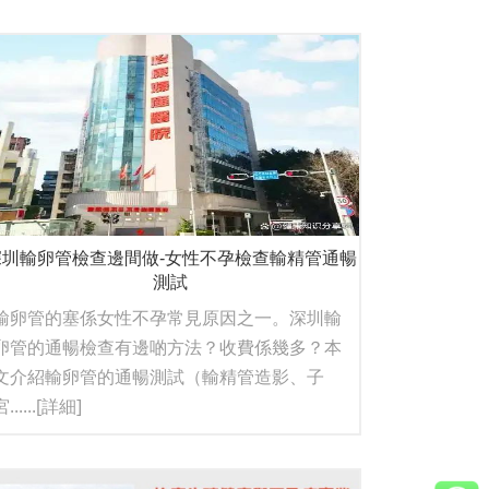
深圳輸卵管檢查邊間做-女性不孕檢查輸精管通暢
測試
輸卵管的塞係女性不孕常見原因之一。深圳輸
卵管的通暢檢查有邊啲方法？收費係幾多？本
文介紹輸卵管的通暢測試（輸精管造影、子
......
[詳細]