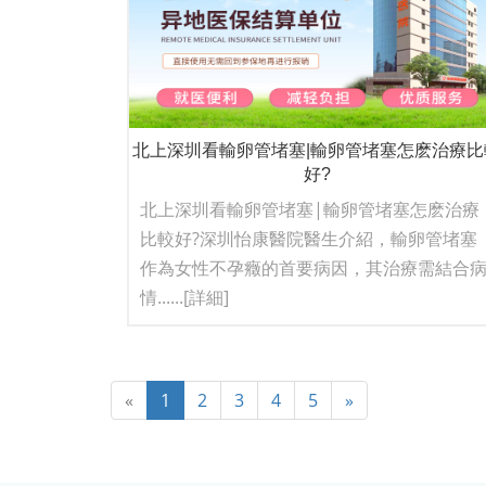
北上深圳看輸卵管堵塞|輸卵管堵塞怎麽治療比
好?
北上深圳看輸卵管堵塞|輸卵管堵塞怎麽治療
比較好?深圳怡康醫院醫生介紹，輸卵管堵塞
作為女性不孕癥的首要病因，其治療需結合
情......
[詳細]
«
1
2
3
4
5
»