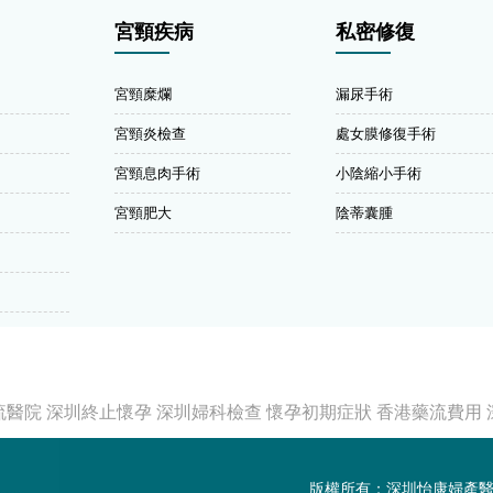
宮頸疾病
私密修復
宮頸糜爛
漏尿手術
宮頸炎檢查
處女膜修復手術
宮頸息肉手術
小陰縮小手術
宮頸肥大
陰蒂囊腫
流醫院
深圳終止懷孕
深圳婦科檢查
懷孕初期症狀
香港藥流費用
版權所有：深圳怡康婦產