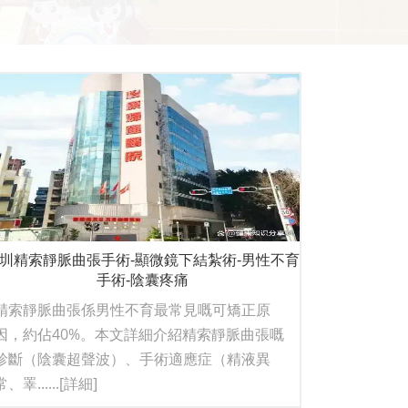
圳精索靜脈曲張手術-顯微鏡下結紮術-男性不育
手術-陰囊疼痛
精索靜脈曲張係男性不育最常見嘅可矯正原
因，約佔40%。本文詳細介紹精索靜脈曲張嘅
診斷（陰囊超聲波）、手術適應症（精液異
常、睪......
[詳細]