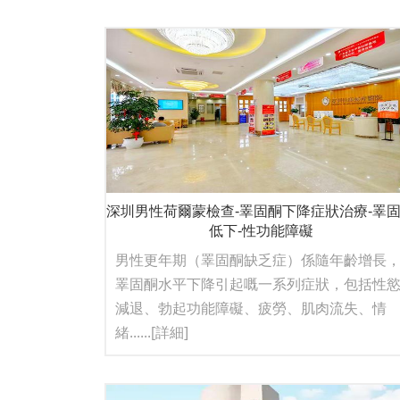
深圳男性荷爾蒙檢查-睪固酮下降症狀治療-睪
低下-性功能障礙
男性更年期（睪固酮缺乏症）係隨年齡增長
睪固酮水平下降引起嘅一系列症狀，包括性
減退、勃起功能障礙、疲勞、肌肉流失、情
緒......
[詳細]