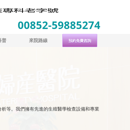
00852-59885274
科普
來院路線
預約免費咨詢
分析等。我們擁有先進的生殖醫學檢查設備和專業