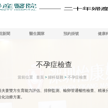
院新聞
醫生園隊
預約掛號
健康
不孕症檢查
當前位置
首頁
>
婦科疑難
>
不孕症檢查
括夫妻雙方生育能力評估、排卵監測、輸卵管通暢性檢查、精液
性化治療方案。