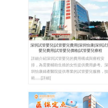
深圳試管嬰兒|試管嬰兒費用|深圳怡康|深圳試
嬰兒費用|試管嬰兒價格|試管嬰兒療程
詳細介紹深圳試管嬰兒的費用構成與療程安
排，為需要輔助生殖的女性提供費用參考。
圳怡康婦產醫院提供專業的試管嬰兒服務，
術......
[詳細]