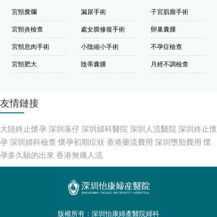
宮頸糜爛
漏尿手術
子宮肌瘤手術
宮頸炎檢查
處女膜修復手術
卵巢囊腫
宮頸息肉手術
小陰縮小手術
不孕症檢查
宮頸肥大
陰蒂囊腫
月經不調檢查
友情鏈接
大陸終止懷孕
深圳落仔
深圳婦科醫院
深圳人流醫院
深圳終止懷
孕
深圳婦科檢查
懷孕初期症狀
香港藥流費用
深圳墮胎費用
懷
孕多久驗的出來
香港無痛人流
版權所有：深圳怡康婦產醫院婦科