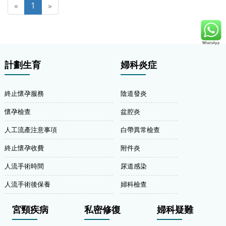
«
1
»
計劃生育
婦科炎症
終止懷孕服務
陰道發炎
懷孕檢查
盆腔炎
人工流產注意事項
白帶異常檢查
終止懷孕收費
附件炎
人流手術時間
尿道感染
人流手術後保養
婦科檢查
宮頸疾病
私密修復
婦科疑難