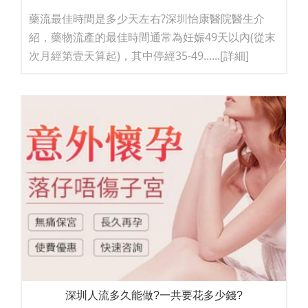
藥流最佳時間是多少天左右?深圳怡康醫院醫生介
紹，藥物流產的最佳時間通常為妊娠49天以內(從末
次月經第壹天算起)，其中停經35-49......
[詳細]
深圳人流多久能做?一共要花多少錢?