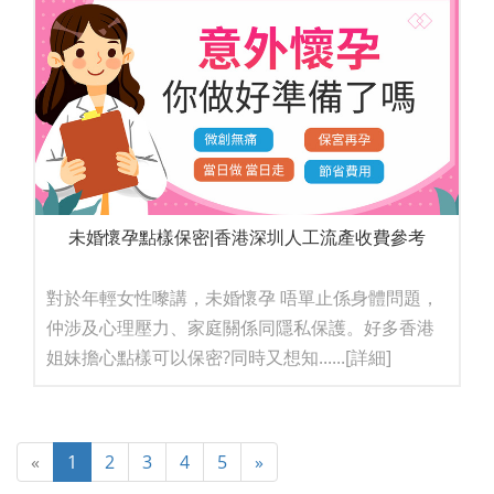
未婚懷孕點樣保密|香港深圳人工流產收費參考
對於年輕女性嚟講，未婚懷孕 唔單止係身體問題，
仲涉及心理壓力、家庭關係同隱私保護。好多香港
姐妹擔心點樣可以保密?同時又想知......
[詳細]
«
1
2
3
4
5
»