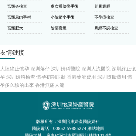
宮頸炎檢查
處女膜修復手術
卵巢囊腫
宮頸息肉手術
小陰縮小手術
不孕症檢查
宮頸肥大
陰蒂囊腫
月經不調檢查
友情鏈接
大陸終止懷孕
深圳落仔
深圳婦科醫院
深圳人流醫院
深圳終止懷
孕
深圳婦科檢查
懷孕初期症狀
香港藥流費用
深圳墮胎費用
懷
孕多久驗的出來
香港無痛人流
版權所有：深圳怡康婦產醫院婦科
醫院電話：00852-59885274
網站地圖
醫院地址：廣東省深圳市羅湖區紅桂路1018號