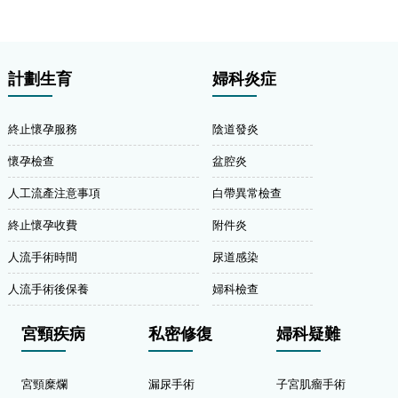
計劃生育
婦科炎症
終止懷孕服務
陰道發炎
懷孕檢查
盆腔炎
人工流產注意事項
白帶異常檢查
終止懷孕收費
附件炎
人流手術時間
尿道感染
人流手術後保養
婦科檢查
宮頸疾病
私密修復
婦科疑難
宮頸糜爛
漏尿手術
子宮肌瘤手術