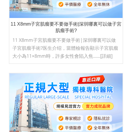
11 X8mm子宮肌瘤要不要做手術|深圳哪裏可以做子宮
肌瘤手術?
11 X8mm子宮肌瘤要不要做手術|深圳哪裏可以做
子宮肌瘤手術?医生介绍，當體檢報告顯示子宮肌瘤
大小為11×8mm時，許多女性會陷入焦......
[詳細]