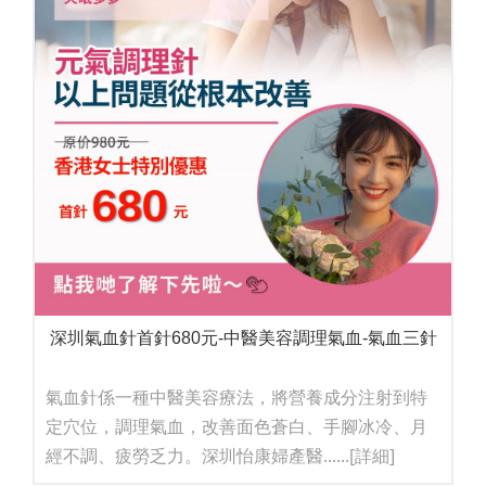
深圳氣血針首針680元-中醫美容調理氣血-氣血三針
氣血針係一種中醫美容療法，將營養成分注射到特
定穴位，調理氣血，改善面色蒼白、手腳冰冷、月
經不調、疲勞乏力。深圳怡康婦產醫......
[詳細]