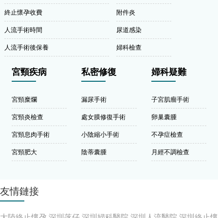
終止懷孕收費
附件炎
人流手術時間
尿道感染
人流手術後保養
婦科檢查
宮頸疾病
私密修復
婦科疑難
宮頸糜爛
漏尿手術
子宮肌瘤手術
宮頸炎檢查
處女膜修復手術
卵巢囊腫
宮頸息肉手術
小陰縮小手術
不孕症檢查
宮頸肥大
陰蒂囊腫
月經不調檢查
友情鏈接
大陸終止懷孕
深圳落仔
深圳婦科醫院
深圳人流醫院
深圳終止懷