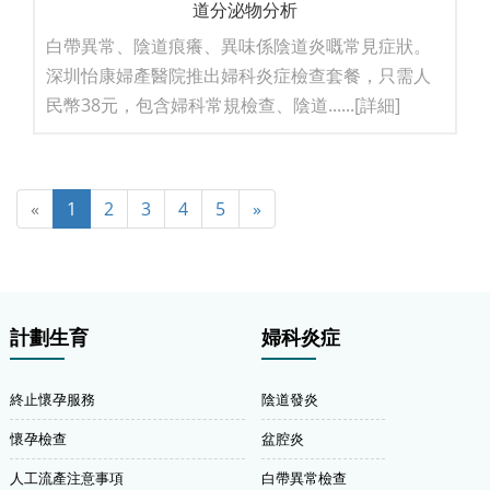
道分泌物分析
白帶異常、陰道痕癢、異味係陰道炎嘅常見症狀。
深圳怡康婦產醫院推出婦科炎症檢查套餐，只需人
民幣38元，包含婦科常規檢查、陰道......
[詳細]
«
1
2
3
4
5
»
計劃生育
婦科炎症
終止懷孕服務
陰道發炎
懷孕檢查
盆腔炎
人工流產注意事項
白帶異常檢查