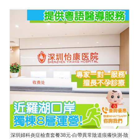
深圳婦科炎症檢查套餐38元-白帶異常陰道痕癢快測-陰