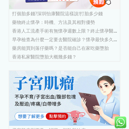
打個胎多錢?深圳怡康醫院這樣說!打胎多少錢
藥物終止懷孕：時機、方法及其相對優勢
香港人工流產手術有無懷孕週數上限？終止懷孕醫
院...
早孕檢查為什麼一定要去醫院確診？懷孕最快多久
有...
藥房能買到落仔藥嗎？是否能自己在家吃藥墮胎
香港私家醫院墮胎大概幾多錢？