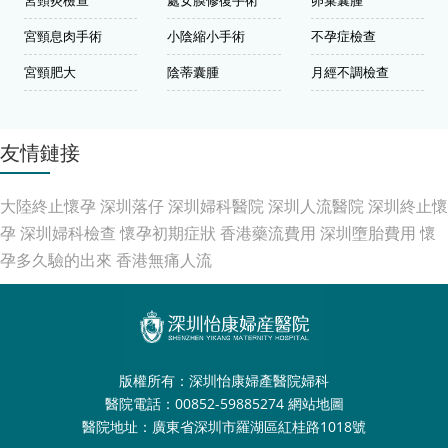
宮頸炎檢查
處女膜修復手術
卵巢囊腫
宮頸息肉手術
小陰縮小手術
不孕症檢查
宮頸肥大
陰蒂囊腫
月經不調檢查
友情鏈接
大陸終止懷孕
深圳落仔
深圳婦科醫院
深圳人流醫院
深圳終止懷
孕
深圳婦科檢查
懷孕初期症狀
香港藥流費用
深圳墮胎費用
懷
孕多久驗的出來
香港無痛人流
版權所有：深圳怡康婦產醫院婦科
醫院電話：00852-59885274
網站地圖
醫院地址：廣東省深圳市羅湖區紅桂路1018號