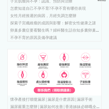
子宮肌瘤與不孕：認識、預防與治療
怎麽知道自己不孕不育?不孕不育有哪些表現
女性月經推遲的病因，月經失調怎麼辦
探索子宮纖維瘤的成因與影響：解密女性健康之謎
卵巢多囊症要看醫生嗎？婦科醫生話你知多囊卵巢
要...
不孕不育的原因及備孕建議
懷孕產後打噴嚏漏尿|漏尿是什麽原因|漏尿手術
漏尿嚴重怎麼辦|漏尿如何改善|香港姊妹必睇嘅全