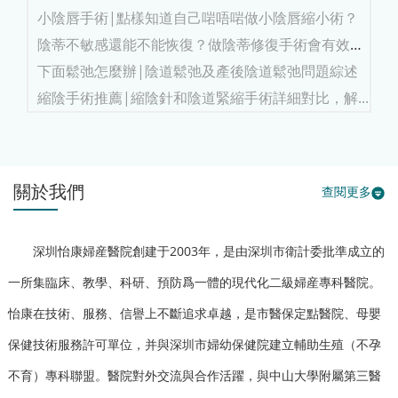
方...
小陰唇手術|點樣知道自己啱唔啱做小陰唇縮小術？
陰蒂不敏感還能不能恢復？做陰蒂修復手術會有效
果...
下面鬆弛怎麼辦|陰道鬆弛及產後陰道鬆弛問題綜述
縮陰手術推薦|縮陰針和陰道緊縮手術詳細對比，解...
關於我們
查閱更多
深圳怡康婦産醫院創建于2003年，是由深圳市衛計委批準成立的
一所集臨床、教學、科研、預防爲一體的現代化二級婦産專科醫院。
怡康在技術、服務、信譽上不斷追求卓越，是市醫保定點醫院、母嬰
保健技術服務許可單位，并與深圳市婦幼保健院建立輔助生殖（不孕
不育）專科聯盟。醫院對外交流與合作活躍，與中山大學附屬第三醫