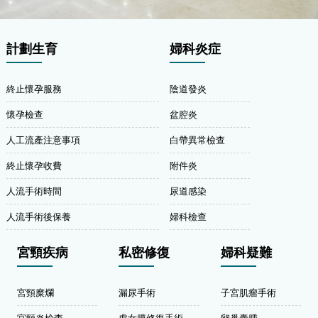
計劃生育
婦科炎症
終止懷孕服務
陰道發炎
懷孕檢查
盆腔炎
人工流產注意事項
白帶異常檢查
終止懷孕收費
附件炎
人流手術時間
尿道感染
人流手術後保養
婦科檢查
宮頸疾病
私密修復
婦科疑難
宮頸糜爛
漏尿手術
子宮肌瘤手術