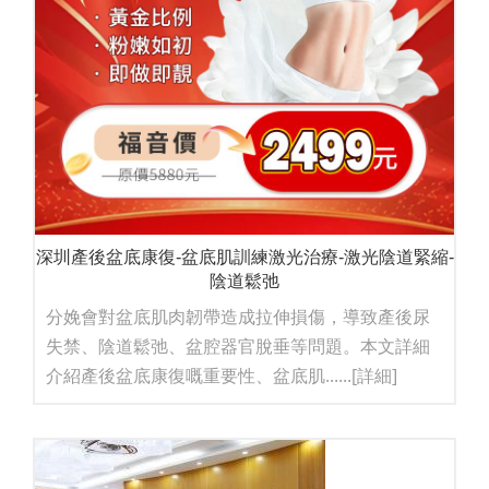
深圳產後盆底康復-盆底肌訓練激光治療-激光陰道緊縮-
陰道鬆弛
分娩會對盆底肌肉韌帶造成拉伸損傷，導致產後尿
失禁、陰道鬆弛、盆腔器官脫垂等問題。本文詳細
介紹產後盆底康復嘅重要性、盆底肌......
[詳細]