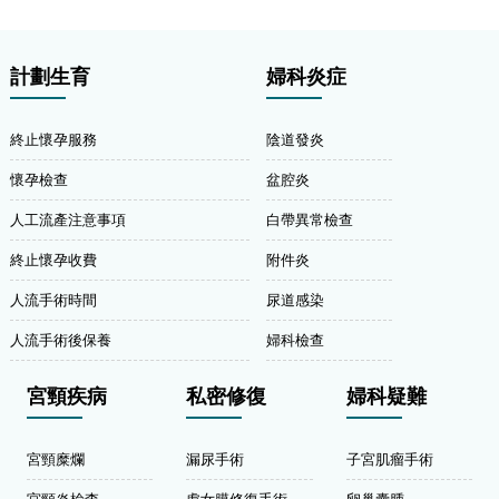
計劃生育
婦科炎症
終止懷孕服務
陰道發炎
懷孕檢查
盆腔炎
人工流產注意事項
白帶異常檢查
終止懷孕收費
附件炎
人流手術時間
尿道感染
人流手術後保養
婦科檢查
宮頸疾病
私密修復
婦科疑難
宮頸糜爛
漏尿手術
子宮肌瘤手術