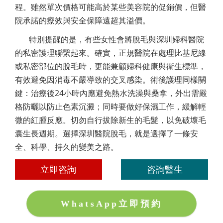
程。雖然單次價格可能高於某些美容院的促銷價，但醫
院承諾的療效與安全保障遠超其溢價。
特別提醒的是，有些女性會將脫毛與深圳婦科醫院
的私密護理聯繫起來。確實，正規醫院在處理比基尼線
或私密部位的脫毛時，更能兼顧婦科健康與衛生標準，
有效避免因消毒不嚴導致的交叉感染。術後護理同樣關
鍵：治療後24小時內應避免熱水洗澡與桑拿，外出需嚴
格防曬以防止色素沉澱；同時要做好保濕工作，緩解輕
微的紅腫反應。切勿自行拔除新生的毛髮，以免破壞毛
囊生長週期。選擇深圳醫院脫毛，就是選擇了一條安
全、科學、持久的變美之路。
立即咨詢
咨詢醫生
WhatsApp立即預約