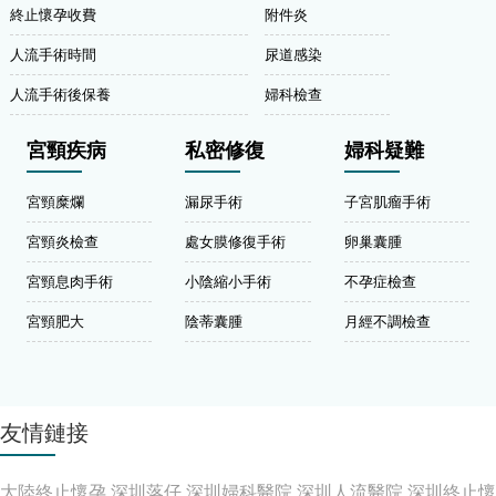
終止懷孕收費
附件炎
人流手術時間
尿道感染
人流手術後保養
婦科檢查
宮頸疾病
私密修復
婦科疑難
宮頸糜爛
漏尿手術
子宮肌瘤手術
宮頸炎檢查
處女膜修復手術
卵巢囊腫
宮頸息肉手術
小陰縮小手術
不孕症檢查
宮頸肥大
陰蒂囊腫
月經不調檢查
友情鏈接
大陸終止懷孕
深圳落仔
深圳婦科醫院
深圳人流醫院
深圳終止懷