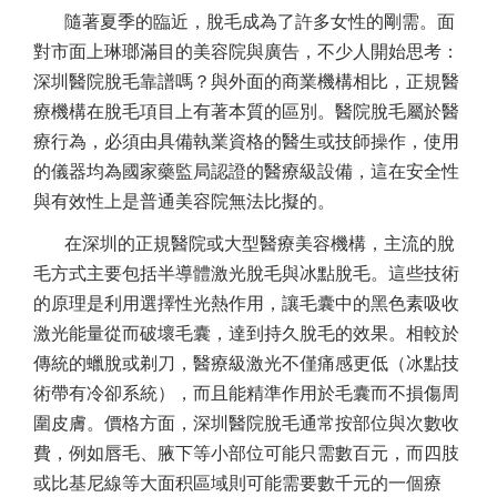
隨著夏季的臨近，脫毛成為了許多女性的剛需。面
對市面上琳瑯滿目的美容院與廣告，不少人開始思考：
深圳醫院脫毛靠譜嗎？與外面的商業機構相比，正規醫
療機構在脫毛項目上有著本質的區別。醫院脫毛屬於醫
療行為，必須由具備執業資格的醫生或技師操作，使用
的儀器均為國家藥監局認證的醫療級設備，這在安全性
與有效性上是普通美容院無法比擬的。
在深圳的正規醫院或大型醫療美容機構，主流的脫
毛方式主要包括半導體激光脫毛與冰點脫毛。這些技術
的原理是利用選擇性光熱作用，讓毛囊中的黑色素吸收
激光能量從而破壞毛囊，達到持久脫毛的效果。相較於
傳統的蠟脫或剃刀，醫療級激光不僅痛感更低（冰點技
術帶有冷卻系統），而且能精準作用於毛囊而不損傷周
圍皮膚。價格方面，深圳醫院脫毛通常按部位與次數收
費，例如唇毛、腋下等小部位可能只需數百元，而四肢
或比基尼線等大面积區域則可能需要數千元的一個療