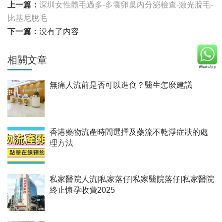
上一篇：
深圳女性體毛過多-多囊卵巢內分泌檢查-激光脫毛-
比基尼脫毛
下一篇：
没有了内容
相關文章
無痛人流前是否可以進食？醫生怎麼建議
香港藥物流產時間選擇及藥流不乾淨症狀的處
理方法
私家醫院人流|私家落仔|私家醫院落仔|私家醫院
終止懷孕收費2025