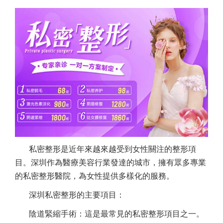
私密整形是近年來越來越受到女性關注的整形項
目。深圳作為醫療美容行業發達的城市，擁有眾多專業
的私密整形醫院，為女性提供多樣化的服務。
深圳私密整形的主要項目：
陰道緊縮手術：這是最常見的私密整形項目之一。