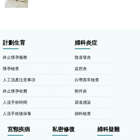
計劃生育
婦科炎症
終止懷孕服務
陰道發炎
懷孕檢查
盆腔炎
人工流產注意事項
白帶異常檢查
終止懷孕收費
附件炎
人流手術時間
尿道感染
人流手術後保養
婦科檢查
宮頸疾病
私密修復
婦科疑難