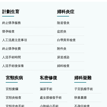
計劃生育
婦科炎症
終止懷孕服務
陰道發炎
懷孕檢查
盆腔炎
人工流產注意事項
白帶異常檢查
終止懷孕收費
附件炎
人流手術時間
尿道感染
人流手術後保養
婦科檢查
宮頸疾病
私密修復
婦科疑難
宮頸糜爛
漏尿手術
子宮肌瘤手術
宮頸炎檢查
處女膜修復手術
卵巢囊腫
宮頸息肉手術
小陰縮小手術
不孕症檢查