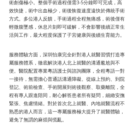
術創傷極小。整個手術過程僅需3-5分鐘即可完成，高
效快捷，術中出血極少，術後恢復速度遠快於傳統手術
方式。多位港人反饋，手術過程全程無痛感，術後僅有
輕微腹墜感，休息片刻即可緩解，不會影響後續正常生
活與工作，最大程度保護了子宮健康與後續生育能力。
服務體驗方面，深圳怡康完全針對港人就醫習慣打造專
屬服務體系，徹底解決港人北上就醫的溝通尷尬與不
便。醫院配置專業粵語護士與諮詢團隊，全程粵語一對
一接待，無需擔心普通話溝通障礙。從線上預約、到院
登記、術前檢查、手術開展到術後觀察、取藥離院，全
程有專人跟進陪同，耐心解答患者所有疑問，細緻安撫
緊張、焦慮情緒。對於首次北上就醫、內地就醫流程不
熟悉的港人而言，這一專屬服務極大提升了就醫體驗，
避免了無謂的麻煩與慌亂。