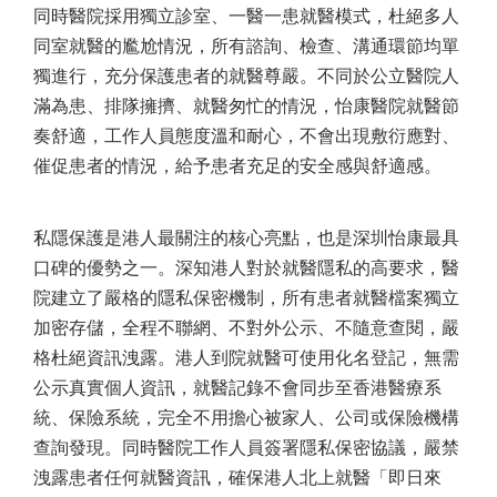
同時醫院採用獨立診室、一醫一患就醫模式，杜絕多人
同室就醫的尷尬情況，所有諮詢、檢查、溝通環節均單
獨進行，充分保護患者的就醫尊嚴。不同於公立醫院人
滿為患、排隊擁擠、就醫匆忙的情況，怡康醫院就醫節
奏舒適，工作人員態度溫和耐心，不會出現敷衍應對、
催促患者的情況，給予患者充足的安全感與舒適感。
私隱保護是港人最關注的核心亮點，也是深圳怡康最具
口碑的優勢之一。深知港人對於就醫隱私的高要求，醫
院建立了嚴格的隱私保密機制，所有患者就醫檔案獨立
加密存儲，全程不聯網、不對外公示、不隨意查閱，嚴
格杜絕資訊洩露。港人到院就醫可使用化名登記，無需
公示真實個人資訊，就醫記錄不會同步至香港醫療系
統、保險系統，完全不用擔心被家人、公司或保險機構
查詢發現。同時醫院工作人員簽署隱私保密協議，嚴禁
洩露患者任何就醫資訊，確保港人北上就醫「即日來