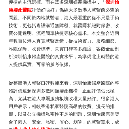
便捷的主流選擇。而在眾多深圳婦產機構中，「
深圳怡
康婦產醫院
評價好唔好」係絕大多數港人就醫前必查的
問題。不同於內地就醫者，港人最看重的從不只是手術
技術，更包括粵語溝通無障礙、就醫隱私絕對保密、收
費公開透明、流程簡單快捷等核心需求。本文整合近兩
年數百位港人真實就醫反饋，從技術實力、服務細節、
私隱保障、收費標準、真實口碑等多維度，客觀全面剖
析深圳怡康婦產醫院的真實水平，為準備北上就醫的港
人提供真實、可靠的參考依據。
從整體港人就醫口碑數據來看，深圳怡康婦產醫院的整
體評價遠超深圳多數同類婦產機構，正面評價佔比極
高，尤其在港人專屬服務板塊收穫大量好評。很多港人
用戶表示，相較香港私家醫院高昂的收費、漫長的排
期，以及公立機構私密性不足的問題，深圳怡康完美契
合了港人「安全、私密、省心、划算」的就醫需求，成