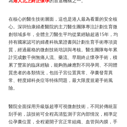
為
港人北上終止懷孕
的首選機構之一。
在核心的醫生技術層面，這也是港人最為看重的安全核
心。深圳怡康婦產醫院的主刀醫生團隊專注計劃生育微
創領域多年，全體主刀醫生平均從業經驗超過15年，均
持有國家認可的婦產科執業證書與計劃生育手術專項資
質，經過嚴格的微創技術培訓與考核。醫生團隊每年累
計完成數千例無痛人流、藥流、早期終止懷孕手術，積
累了豐富的臨床經驗，能夠熟練應對不同孕周、不同體
質患者的各類情況，包括子宮位置異常、孕囊發育異
常、輕度婦科炎症等特殊問題，最大限度規避手術風
險。
醫院全面採用升級版超導可視微創技術，不同於傳統盲
刮手術，該技術可全程高清監測子宮內部情況，精準定
位孕囊位置，全程避開子宮正常組織、血管與內膜，手