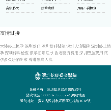
宮頸肥大
陰蒂囊腫
月經不調檢查
友情鏈接
大陸終止懷孕
深圳落仔
深圳婦科醫院
深圳人流醫院
深圳終止懷
孕
深圳婦科檢查
懷孕初期症狀
香港藥流費用
深圳墮胎費用
懷
孕多久驗的出來
香港無痛人流
版權所有：深圳怡康婦產醫院婦科
醫院電話：00852-59885274
網站地圖
醫院地址：廣東省深圳市羅湖區紅桂路1018號