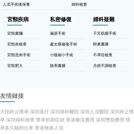
人流手術後保養
婦科檢查
宮頸疾病
私密修復
婦科疑難
宮頸糜爛
漏尿手術
子宮肌瘤手術
宮頸炎檢查
處女膜修復手術
卵巢囊腫
宮頸息肉手術
小陰縮小手術
不孕症檢查
宮頸肥大
陰蒂囊腫
月經不調檢查
友情鏈接
大陸終止懷孕
深圳落仔
深圳婦科醫院
深圳人流醫院
深圳終止懷
孕
深圳婦科檢查
懷孕初期症狀
香港藥流費用
深圳墮胎費用
懷
孕多久驗的出來
香港無痛人流