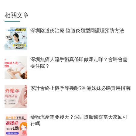
相關文章
深圳陰道炎治療-陰道炎類型同護理預防方法
深圳無痛人流手術真係即做即走咩？會唔會需
要住院？
家計會終止懷孕等幾耐?香港姊妹必睇實用指南!
藥物流產需要幾天？深圳墮胎醫院當天來回可
行嗎