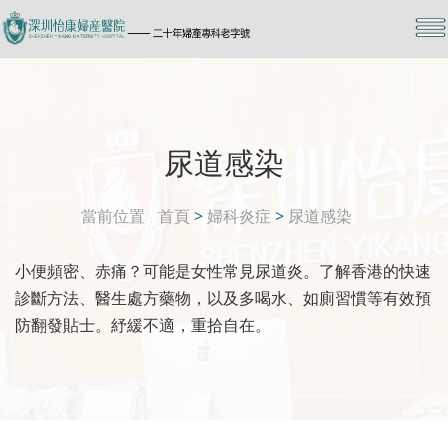
尿道感染
當前位置
首頁
>
婦科炎症
>
尿道感染
小便頻密、赤痛？可能是女性常見尿道炎。了解香港的快速
診斷方法、醫生處方藥物，以及多喝水、如廁習慣等有效預
防翻發貼士。紓緩不適，重拾自在。