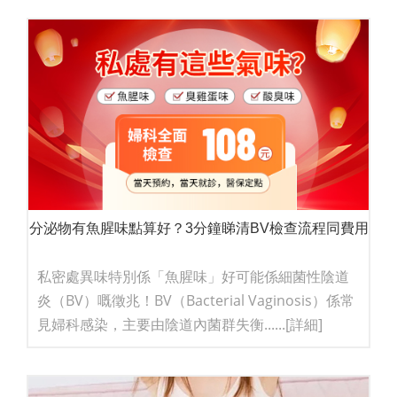
分泌物有魚腥味點算好？3分鐘睇清BV檢查流程同費用
私密處異味特別係「魚腥味」好可能係細菌性陰道
炎（BV）嘅徵兆！BV（Bacterial Vaginosis）係常
見婦科感染，主要由陰道內菌群失衡......
[詳細]