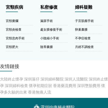
宮頸疾病
私密修復
婦科疑難
宮頸糜爛
漏尿手術
子宮肌瘤手術
宮頸炎檢查
處女膜修復手術
卵巢囊腫
宮頸息肉手術
小陰縮小手術
不孕症檢查
宮頸肥大
陰蒂囊腫
月經不調檢查
友情鏈接
大陸終止懷孕
深圳落仔
深圳婦科醫院
深圳人流醫院
深圳終止懷
孕
深圳婦科檢查
懷孕初期症狀
香港藥流費用
深圳墮胎費用
懷
孕多久驗的出來
香港無痛人流