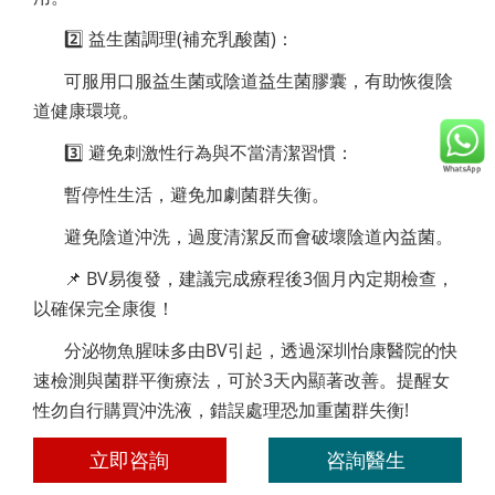
2️⃣ 益生菌調理(補充乳酸菌)：
可服用口服益生菌或陰道益生菌膠囊，有助恢復陰
道健康環境。
3️⃣ 避免刺激性行為與不當清潔習慣：
暫停性生活，避免加劇菌群失衡。
避免陰道沖洗，過度清潔反而會破壞陰道內益菌。
📌 BV易復發，建議完成療程後3個月內定期檢查，
以確保完全康復！
分泌物魚腥味多由BV引起，透過深圳怡康醫院的快
速檢測與菌群平衡療法，可於3天內顯著改善。提醒女
性勿自行購買沖洗液，錯誤處理恐加重菌群失衡!
立即咨詢
咨詢醫生