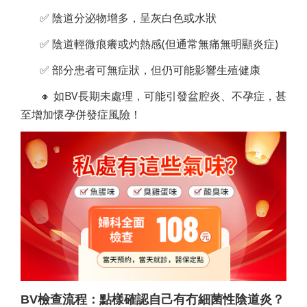
✅ 陰道分泌物增多，呈灰白色或水狀
✅ 陰道輕微痕癢或灼熱感(但通常無痛無明顯炎症)
✅ 部分患者可無症狀，但仍可能影響生殖健康
🔸 如BV長期未處理，可能引發盆腔炎、不孕症，甚
至增加懷孕併發症風險！
BV檢查流程：點樣確認自己有冇細菌性陰道炎？