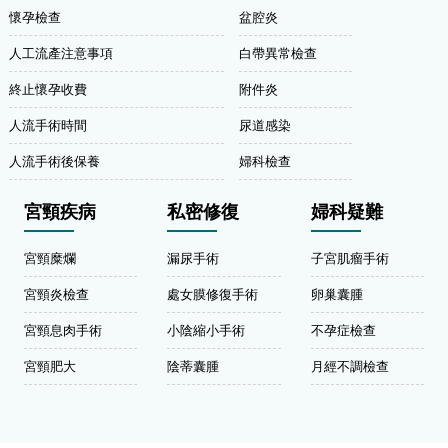
懷孕檢查
盆腔炎
人工流產注意事項
白帶異常檢查
終止懷孕收費
附件炎
人流手術時間
尿道感染
人流手術後保養
婦科檢查
宮頸疾病
私密修復
婦科疑難
宮頸糜爛
漏尿手術
子宮肌瘤手術
宮頸炎檢查
處女膜修復手術
卵巢囊腫
宮頸息肉手術
小陰縮小手術
不孕症檢查
宮頸肥大
陰蒂囊腫
月經不調檢查