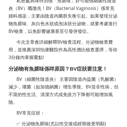
私密處異味特別係「魚腥味」好可能係細菌性陰道
炎（BV）嘅徵兆！BV（Bacterial Vaginosis）係常見
婦科感染，主要由陰道內菌群失衡引起。如果發現分泌
物魚腥味、灰白色水狀或泡沫狀分泌物，就要考慮進行
BV檢查，以免影響健康甚至引發併發症。
今次文章會詳細解釋BV檢查流程、分泌物檢查費
用，並推薦深圳怡康醫院作為高性價比檢查選擇，等你
3分鐘內掌握重點!
分泌物有魚腥味係咩原因？BV症狀要注意！
BV（細菌性陰道炎） 主要因陰道內益菌（乳酸菌）
減少，壞菌（如加德納菌）增生導致。BV並非性病，但
不當的性生活、清潔方式或免疫力下降都可能增加風
險。
BV常見症狀：
✅ 分泌物魚腥味(尤以性交後或經期後更明顯)