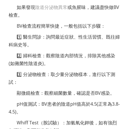
如果發現
陰道分泌物異常
或魚腥味，建議盡快做BV
檢查。
BV檢查流程簡單快捷，一般包括以下步驟：
1️⃣ 醫生問診：詢問最近症狀、性生活習慣、既往婦
科病史等。
2️⃣ 婦科檢查：觀察陰道內部情況，排除其他感染
(如黴菌性陰道炎)。
3️⃣ 分泌物檢查：取少量分泌物樣本，進行以下測
試：
顯微鏡檢查：觀察細菌數量，確認是否BV感染。
pH值測試：BV患者的陰道pH值高於4.5(正常為3.8-
4.5)。
Whiff Test（胺試驗）：加氫氧化鉀後，如有強烈