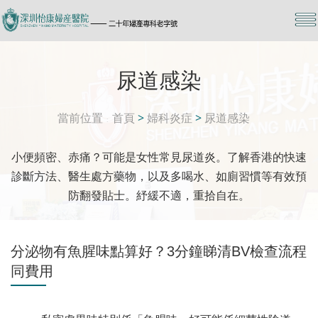
尿道感染
當前位置
首頁
>
婦科炎症
>
尿道感染
小便頻密、赤痛？可能是女性常見尿道炎。了解香港的快速
診斷方法、醫生處方藥物，以及多喝水、如廁習慣等有效預
防翻發貼士。紓緩不適，重拾自在。
分泌物有魚腥味點算好？3分鐘睇清BV檢查流程
同費用