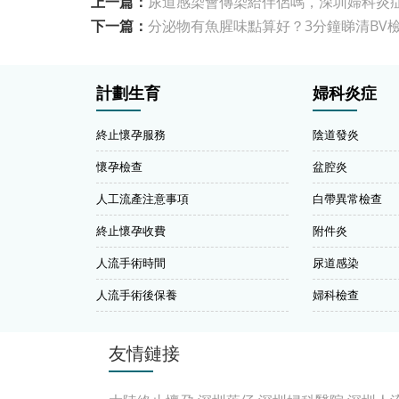
上一篇：
尿道感染會傳染給伴侶嗎，深圳婦科炎
下一篇：
分泌物有魚腥味點算好？3分鐘睇清BV
計劃生育
婦科炎症
終止懷孕服務
陰道發炎
懷孕檢查
盆腔炎
人工流產注意事項
白帶異常檢查
終止懷孕收費
附件炎
人流手術時間
尿道感染
人流手術後保養
婦科檢查
友情鏈接