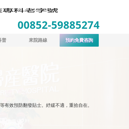
00852-59885274
科普
來院路線
預約免費咨詢
等有效預防翻發貼士。紓緩不適，重拾自在。