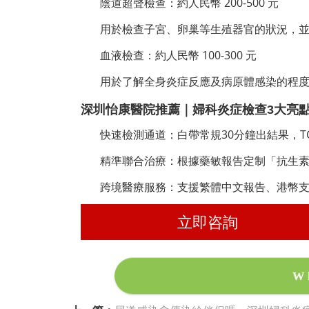
陰道超聲檢查：約人民幣 200-500 元
用於檢查子宮、卵巢等生殖器官的狀況，
血液檢查：約人民幣 100-300 元
用於了解全身炎症反應及病原體感染的程
深圳怡康醫院推薦｜婦科炎症檢查3大亮
快速檢測通道
：
白帶常規30分鐘出結果，T
精準聯合治療
：
根據藥敏報告定制「抗生素
跨境醫療服務：支援繁體中文報告、港幣
立即咨詢
W