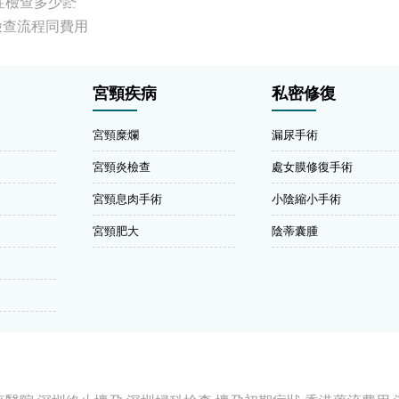
症檢查多少錢
檢查流程同費用
宮頸疾病
私密修復
宮頸糜爛
漏尿手術
宮頸炎檢查
處女膜修復手術
宮頸息肉手術
小陰縮小手術
宮頸肥大
陰蒂囊腫