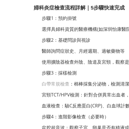
婦科炎症檢查流程詳解｜5步驟快速完成
步驟1：預約掛號
選擇具婦科資質的醫療機構(如深圳怡康醫
步驟2：基礎問診與視診
醫師詢問症狀史、月經週期、過敏藥物等
使用擴陰器檢查外陰、陰道及宮頸，觀察
步驟3：採樣檢測
白帶常規檢查
：棉棒採集分泌物，檢測清潔
宮頸TCT/HPV檢測：針對合併異常出血者
血液檢查：驗C反應蛋白(CRP)、白血球
步驟4：進階影像檢查（必要時）
盆腔超音波：觀察子宮、卵巢是否有積液