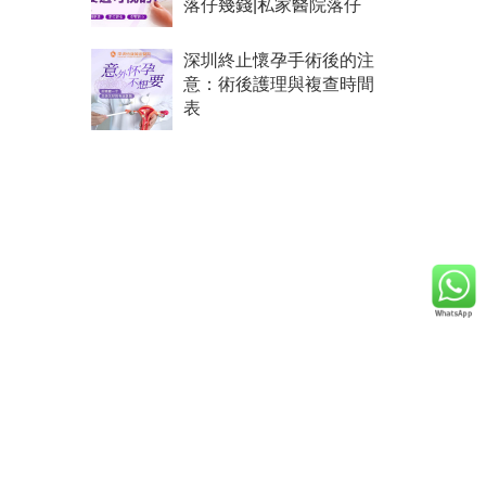
落仔幾錢|私家醫院落仔
深圳終止懷孕手術後的注
意：術後護理與複查時間
表