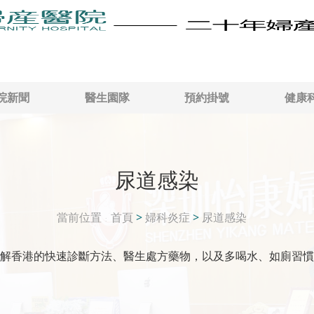
院新聞
醫生園隊
預約掛號
健康
尿道感染
當前位置
首頁
>
婦科炎症
>
尿道感染
解香港的快速診斷方法、醫生處方藥物，以及多喝水、如廁習慣