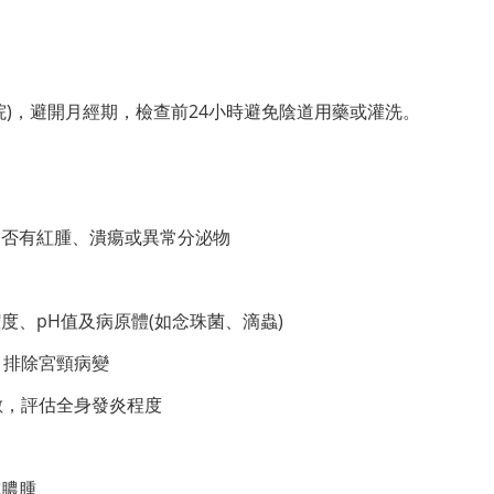
院)，避開月經期，檢查前24小時避免陰道用藥或灌洗。
是否有紅腫、潰瘍或異常分泌物
度、pH值及病原體(如念珠菌、滴蟲)
，排除宮頸病變
計數，評估全身發炎程度
或膿腫