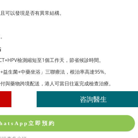
並且可以發現是否有異常結構。
度。
點
CT+HPV檢測縮短至1個工作天，節省候診時間。
+益生菌+中藥坐浴」三聯療法，根治率高達95%。
支付與藥物跨境配送，港人可當日往返完成檢查治療。
咨詢醫生
hatsApp立即預約