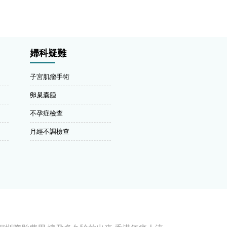
婦科疑難
子宮肌瘤手術
卵巢囊腫
不孕症檢查
月經不調檢查