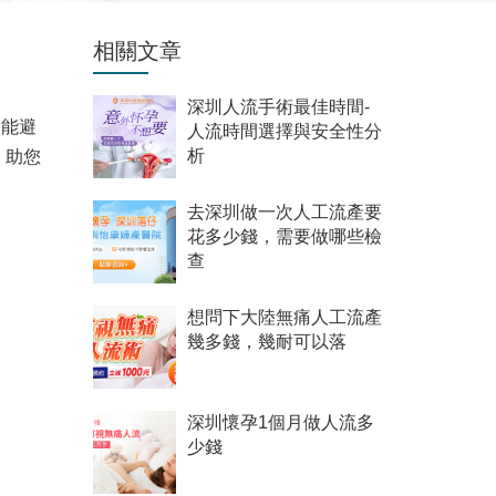
相關文章
深圳人流手術最佳時間-
更能避
人流時間選擇與安全性分
，助您
析
去深圳做一次人工流產要
花多少錢，需要做哪些檢
查
想問下大陸無痛人工流產
幾多錢，幾耐可以落
深圳懷孕1個月做人流多
少錢