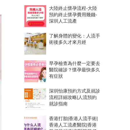
。
大陸終止懷孕流程-大陸
預約終止懷孕費用幾錢-
深圳人工流產
了解身體的變化：人流手
術後多久才來月經
早孕檢查為什麼一定要去
醫院確診？懷孕最快多久
有症狀
深圳怡康預約方式及就診
流程詳細攻略|人流預約
就診指南
香港打胎|香港人流手術|
香港人工流產醫院|香港