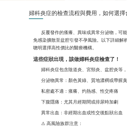
婦科炎症的檢查流程與費用，如何選擇
反覆發作的瘙癢、異味或異常分泌物，可
免感染擴散至盆腔引發不孕風險。以下詳細解
聰明選擇高性價比的醫療機構。
這些症狀出現，該做婦科炎症檢查了！
婦科炎症包含陰道炎、宮頸炎、盆腔炎等
分泌物異常：顏色黃綠、質地濃稠或帶腥
私密處不適：瘙癢、灼熱感、性交疼痛
下腹隱痛：尤其月經期間或排尿時加劇
異常出血：非經期出血或性交後點狀出血
⚠️ 高風險族群注意：