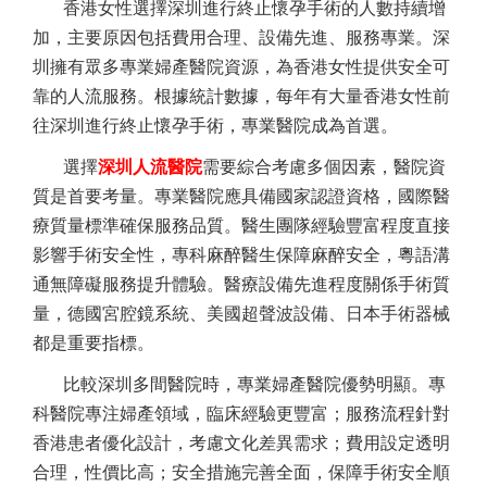
香港女性選擇深圳進行終止懷孕手術的人數持續增
加，主要原因包括費用合理、設備先進、服務專業。深
圳擁有眾多專業婦產醫院資源，為香港女性提供安全可
靠的人流服務。根據統計數據，每年有大量香港女性前
往深圳進行終止懷孕手術，專業醫院成為首選。
選擇
深圳人流醫院
需要綜合考慮多個因素，醫院資
質是首要考量。專業醫院應具備國家認證資格，國際醫
療質量標準確保服務品質。醫生團隊經驗豐富程度直接
影響手術安全性，專科麻醉醫生保障麻醉安全，粵語溝
通無障礙服務提升體驗。醫療設備先進程度關係手術質
量，德國宮腔鏡系統、美國超聲波設備、日本手術器械
都是重要指標。
比較深圳多間醫院時，專業婦產醫院優勢明顯。專
科醫院專注婦產領域，臨床經驗更豐富；服務流程針對
香港患者優化設計，考慮文化差異需求；費用設定透明
合理，性價比高；安全措施完善全面，保障手術安全順