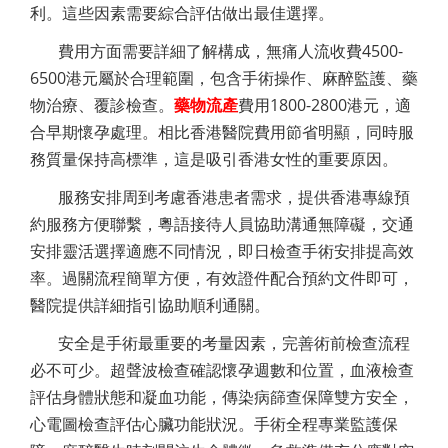
利。這些因素需要綜合評估做出最佳選擇。
費用方面需要詳細了解構成，無痛人流收費4500-
6500港元屬於合理範圍，包含手術操作、麻醉監護、藥
物治療、覆診檢查。
藥物流產
費用1800-2800港元，適
合早期懷孕處理。相比香港醫院費用節省明顯，同時服
務質量保持高標準，這是吸引香港女性的重要原因。
服務安排周到考慮香港患者需求，提供香港專線預
約服務方便聯繫，粵語接待人員協助溝通無障礙，交通
安排靈活選擇適應不同情況，即日檢查手術安排提高效
率。過關流程簡單方便，有效證件配合預約文件即可，
醫院提供詳細指引協助順利通關。
安全是手術最重要的考量因素，完善術前檢查流程
必不可少。超聲波檢查確認懷孕週數和位置，血液檢查
評估身體狀態和凝血功能，傳染病篩查保障雙方安全，
心電圖檢查評估心臟功能狀況。手術全程專業監護保