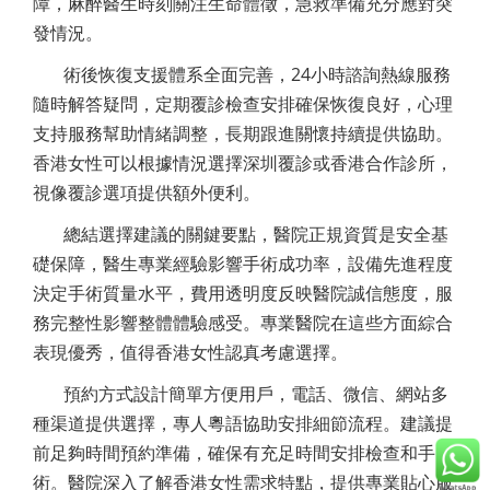
障，麻醉醫生時刻關注生命體徵，急救準備充分應對突
發情況。
術後恢復支援體系全面完善，24小時諮詢熱線服務
隨時解答疑問，定期覆診檢查安排確保恢復良好，心理
支持服務幫助情緒調整，長期跟進關懷持續提供協助。
香港女性可以根據情況選擇深圳覆診或香港合作診所，
視像覆診選項提供額外便利。
總結選擇建議的關鍵要點，醫院正規資質是安全基
礎保障，醫生專業經驗影響手術成功率，設備先進程度
決定手術質量水平，費用透明度反映醫院誠信態度，服
務完整性影響整體體驗感受。專業醫院在這些方面綜合
表現優秀，值得香港女性認真考慮選擇。
預約方式設計簡單方便用戶，電話、微信、網站多
種渠道提供選擇，專人粵語協助安排細節流程。建議提
前足夠時間預約準備，確保有充足時間安排檢查和手
術。醫院深入了解香港女性需求特點，提供專業貼心服