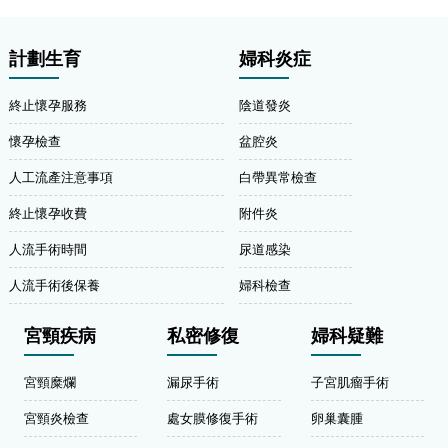
計劃生育
婦科炎症
終止懷孕服務
陰道發炎
懷孕檢查
盆腔炎
人工流產注意事項
白帶異常檢查
終止懷孕收費
附件炎
人流手術時間
尿道感染
人流手術後保養
婦科檢查
宮頸疾病
私密修復
婦科疑難
宮頸糜爛
漏尿手術
子宮肌瘤手術
宮頸炎檢查
處女膜修復手術
卵巢囊腫