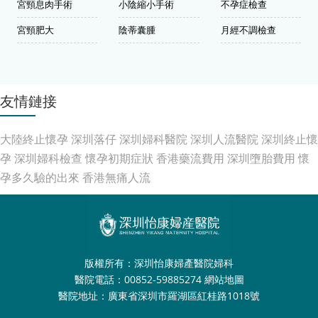
宮頸息肉手術
小陰縮小手術
不孕症檢查
宮頸肥大
陰蒂囊腫
月經不調檢查
友情鏈接
大陸終止懷孕
深圳落仔
深圳婦科醫院
深圳人流醫院
深圳終止懷
孕
深圳婦科檢查
懷孕初期症狀
香港藥流費用
深圳墮胎費用
懷
孕多久驗的出來
香港無痛人流
版權所有：深圳怡康婦產醫院婦科
醫院電話：00852-59885274
網站地圖
醫院地址：廣東省深圳市羅湖區紅桂路1018號