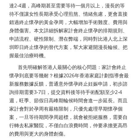
達2-4週，高峰期甚至需要等待一個月以上，漫長的等
待不僅讓女性長期承受心理煎熬、情緒焦慮，更會直接
錯過終止懷孕的黃金孕周，大幅增加手術難度、費用與
身體傷害。本文詳細拆解家計會終止懷孕的排期規則、
申請流程、硬性限制、潛在弊端，同時對比港人北上深
圳即日終止懷孕的替代方案，幫大家避開漫長輪候、把
握最佳治療時機。
首先明確解答港人最關心的核心問題：家計會終止
懷孕到底要等幾耐？根據2026年香港家庭計劃指導會最
新服務數據反饋，普通意外懷孕終止妊娠申請，初步諮
詢排期需要3-7日，提交資料後等待手術配額至少2-4
週，旺季、節假日高峰期輪候時間會進一步延長。而且
家計會對於孕周有嚴格限制，只優先處理早期懷孕個
案，一旦等待期間孕周超標，就會被拒絕服務，需要自
行轉去私家醫院，不僅白白浪費時間，仲要承擔更高昂
的費用與更大的身體創傷。