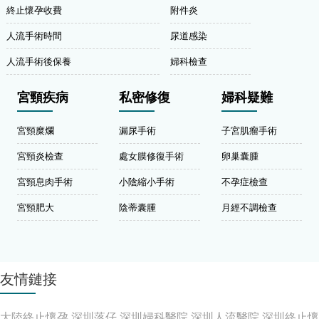
終止懷孕收費
附件炎
人流手術時間
尿道感染
人流手術後保養
婦科檢查
宮頸疾病
私密修復
婦科疑難
宮頸糜爛
漏尿手術
子宮肌瘤手術
宮頸炎檢查
處女膜修復手術
卵巢囊腫
宮頸息肉手術
小陰縮小手術
不孕症檢查
宮頸肥大
陰蒂囊腫
月經不調檢查
友情鏈接
大陸終止懷孕
深圳落仔
深圳婦科醫院
深圳人流醫院
深圳終止懷