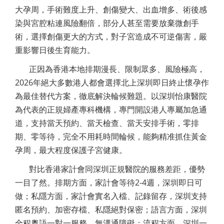
大孕周，手術難度上升、創傷變大、出血增多、術後感
染與宮腔粘連風險翻倍，部分人甚至需要放棄微創手
術，選擇創傷更大的方式，對子宮造成不可逆傷害，嚴
重影響日後生育能力。
正因為香港本地排期漫長、限制眾多、風險極高，
2026年絕大多數港人都會選擇北上深圳即日終止懷孕作
為最佳替代方案，徹底解決輪候難題。以深圳怡康醫院
為代表的正規婦產專科機構，專門開設港人專屬加急通
道，支持當天預約、當天檢查、當天安排手術，零排
期、零等待，完全不用耗時間輪候，能夠精准抓住黃金
孕周，最大程度保護子宮健康。
對比香港家計會同深圳正規醫院的服務差距，優勢
一目了然。排期方面，家計會等待2-4週，深圳即日可
做；私隱方面，家計會實名入檔、記錄留存，深圳支持
匿名預約、加密存檔、私隱絕對保密；語言方面，深圳
全程粵語一對一服務，無溝通障礙；流程方面，深圳一