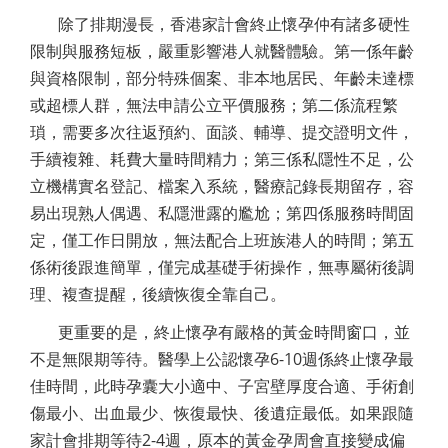
除了排期漫長，香港家計會終止懷孕仲有諸多硬性
限制與服務短板，嚴重影響港人就醫體驗。第一係年齡
與資格限制，部分特殊個案、非本地居民、年齡未達標
或超標人群，無法申請公立平價服務；第二係流程繁
瑣，需要多次往返預約、面談、輔導、提交證明文件，
手續複雜、耗費大量時間精力；第三係私隱性不足，公
立機構實名登記、檔案入系統，醫療記錄長期留存，容
易出現熟人偶遇、私隱泄露的尷尬；第四係服務時間固
定，僅工作日開放，無法配合上班族港人的時間；第五
係術後跟進簡單，僅完成基礎手術操作，無專屬術後調
理、複查提醒，後續恢復全靠自己。
更重要的是，終止懷孕有嚴格的黃金時間窗口，並
不是無限期等待。醫學上公認懷孕6-10週係終止懷孕最
佳時間，此時孕囊大小適中、子宮壁厚度合適、手術創
傷最小、出血最少、恢復最快、後遺症最低。如果跟隨
家計會排期等待2-4週，原本的黃金孕周會直接變成偏