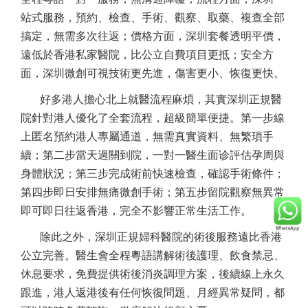
站式服務，預約、檢查、手術、觀察、取藥、複查全部
搞定，無需多次往返；價格方面，深圳套餐透明平價，
遠低於香港私家醫院，比公立自費項目更抵；安全方
面，深圳微創可視技術更先進，傷害更小、恢復更快。
好多港人擔心北上就醫流程麻煩，其實深圳正規醫
院針對港人優化了全套流程，超級簡單便捷。第一步線
上匿名預約港人專屬通道，無需真實資料、無繁瑣手
續；第二步當天過關到院，一對一醫生面诊評估孕周與
身體狀況；第三步完成術前快速檢查，確認手術條件；
第四步即日安排無痛微創手術；第五步留院觀察無異常
即可即日往返香港，完全不影響正常生活工作。
除此之外，深圳正規婦科醫院的術後服務遠比香港
公立完善。醫生會全程粵語講解術後護理、飲食禁忌、
休息要求，免費提供術後消炎調理方案，後續線上永久
跟進，港人返港後有任何恢復問題、月經異常疑問，都