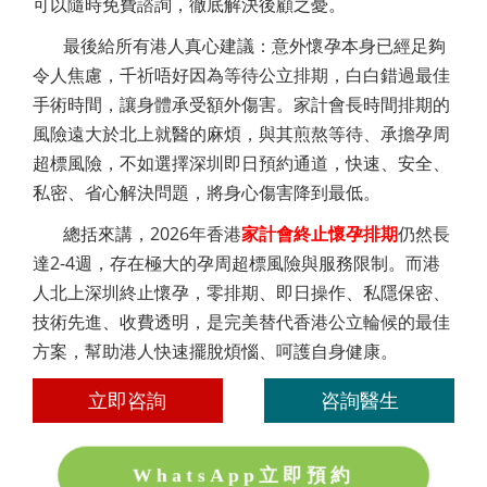
可以隨時免費諮詢，徹底解決後顧之憂。
最後給所有港人真心建議：意外懷孕本身已經足夠
令人焦慮，千祈唔好因為等待公立排期，白白錯過最佳
手術時間，讓身體承受額外傷害。家計會長時間排期的
風險遠大於北上就醫的麻煩，與其煎熬等待、承擔孕周
超標風險，不如選擇深圳即日預約通道，快速、安全、
私密、省心解決問題，將身心傷害降到最低。
總括來講，2026年香港
家計會終止懷孕排期
仍然長
達2-4週，存在極大的孕周超標風險與服務限制。而港
人北上深圳終止懷孕，零排期、即日操作、私隱保密、
技術先進、收費透明，是完美替代香港公立輪候的最佳
方案，幫助港人快速擺脫煩惱、呵護自身健康。
立即咨詢
咨詢醫生
WhatsApp立即預約