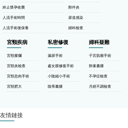
終止懷孕收費
附件炎
人流手術時間
尿道感染
人流手術後保養
婦科檢查
宮頸疾病
私密修復
婦科疑難
宮頸糜爛
漏尿手術
子宮肌瘤手術
宮頸炎檢查
處女膜修復手術
卵巢囊腫
宮頸息肉手術
小陰縮小手術
不孕症檢查
宮頸肥大
陰蒂囊腫
月經不調檢查
友情鏈接