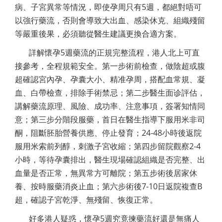
病、子宮異常等情況，即使孕周只有5週，都絕對唔可
以強行藥流，否則會導致大出血、感染休克、組織殘留
等嚴重後果，必須聽從醫生建議更換合適方案。
詳解懷孕5週藥流的正規完整流程，港人北上可直
接參考，全程規範安全。第一步術前檢查，做陰超或腹
超確認宮內孕、孕囊大小、精准孕周，搭配血常規、凝
血、白帶檢查，排除手術禁忌；第二步醫生面诊評估，
講解藥流原理、風險、成功率、注意事項，簽署知情同
意；第三步分階段服藥，首日在醫生指導下服用米非司
酮，阻斷胚胎營養供應、停止發育；24-48小時後返院
服用米索前列醇，刺激子宮收縮；第四步留院觀察2-4
小時，等待孕囊排出，醫生現場確認組織是否完整、出
血量是否正常，無異常方可離院；第五步術後居家休
養、按時服藥消炎止血；第六步術後7-10日返院複查B
超，確認子宮乾淨、無殘留、恢復正常。
好多港人疑惑，懷孕5週究竟揀藥流好還是無痛人