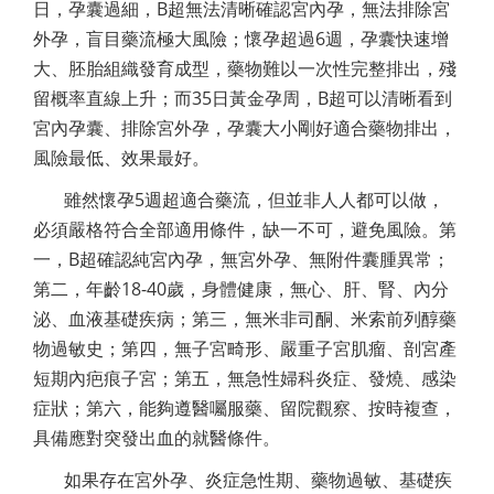
日，孕囊過細，B超無法清晰確認宮內孕，無法排除宮
外孕，盲目藥流極大風險；懷孕超過6週，孕囊快速增
大、胚胎組織發育成型，藥物難以一次性完整排出，殘
留概率直線上升；而35日黃金孕周，B超可以清晰看到
宮內孕囊、排除宮外孕，孕囊大小剛好適合藥物排出，
風險最低、效果最好。
雖然懷孕5週超適合藥流，但並非人人都可以做，
必須嚴格符合全部適用條件，缺一不可，避免風險。第
一，B超確認純宮內孕，無宮外孕、無附件囊腫異常；
第二，年齡18-40歲，身體健康，無心、肝、腎、內分
泌、血液基礎疾病；第三，無米非司酮、米索前列醇藥
物過敏史；第四，無子宮畸形、嚴重子宮肌瘤、剖宮產
短期內疤痕子宮；第五，無急性婦科炎症、發燒、感染
症狀；第六，能夠遵醫囑服藥、留院觀察、按時複查，
具備應對突發出血的就醫條件。
如果存在宮外孕、炎症急性期、藥物過敏、基礎疾