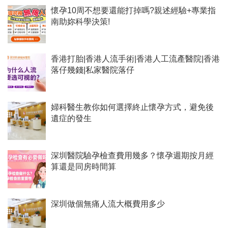
懷孕10周不想要還能打掉嗎?親述經驗+專業指
南助妳科學決策!
香港打胎|香港人流手術|香港人工流產醫院|香港
落仔幾錢|私家醫院落仔
婦科醫生教你如何選擇終止懷孕方式，避免後
遺症的發生
深圳醫院驗孕檢查費用幾多？懷孕週期按月經
算還是同房時間算
深圳做個無痛人流大概費用多少