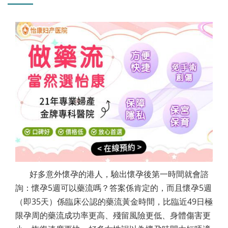
好多意外懷孕的港人，驗出懷孕後第一時間就會諮
詢：懷孕5週可以藥流嗎？答案係肯定的，而且懷孕5週
（即35天）係臨床公認的藥流黃金時間，比臨近49日極
限孕周的藥流成功率更高、殘留風險更低、身體傷害更