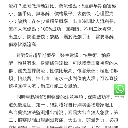
流好？這裡做清晰對比。藥流優點：5週超早期傷害極
小、無手術、無麻醉、價格最平、恢復快、心理壓力
小；缺點：存在少量殘留概率、出血時間比人流稍長。
無痛人流優點：100%成功、無殘留、不用二次複查、
出血少、恢復更快；缺點：屬於微創手術、需要麻醉、
價格比藥流高。
針對5週超早期懷孕，醫生建議：怕手術、怕麻
醉、預算有限、身體條件達標、可以接受正常複查的人
群，優先選擇藥流，性價比最高、傷害最低；極度怕麻
煩、怕殘留、怕出血、追求一步到位的人群，可以直接
選擇無痛人流，徹底杜絕二次風險。
同時重點講解5週藥流的注意事項，保障成功率、
避免後遺症。第一，絕對唔好自行網購藥物居家服用，
私自藥流無法監測排出情況，容易大出血無人急救；第
二，服藥期間出現劇烈腹痛、大出血、頭暈乏力，必須
立即就醫；第三，術後一個月禁止同房、盆浴、劇烈運