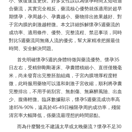
小、恢復速度更快。好多女性誤以為懷孕時間太短唔適
合藥流，其實完全相反，藥流核心優勢就係適用於超早
期懷孕，孕周越小、孕囊越小、藥物排出效果越好、對
子宮內膜的刺激越輕微。本文詳細拆解懷孕5週藥流的
成功率、適用條件、優勢、完整流程、禁忌事項，同時
對比5週藥流同無痛人流的優劣，幫大家精准把握最佳
時間、安全解決問題。
首先明確懷孕5週的身體特徵與藥流優勢。懷孕35
日左右，受精卵剛剛著床、孕囊體積細小、直徑僅幾毫
米，尚未發育出完整胚胎組織，子宮內膜增厚程度輕
微，此時服用藥物可以溫和刺激子宮收縮，順利將孕囊
完整排出，不用手術刮宮、無創傷、無麻醉風險、出血
少、腹痛輕微。臨床數據顯示，懷孕5週藥流成功率高
達85%-90%，遠高於45-49日極限孕周的成功率，殘留
清宮率大幅降低，係藥流最理想的時間節點。
而為什麼醫生不建議太早或太晚藥流？懷孕不足30