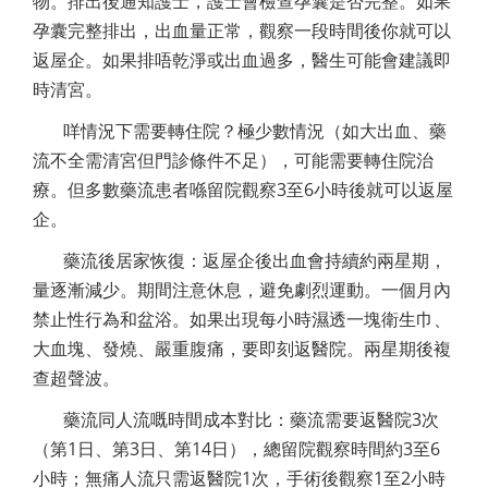
物。排出後通知護士，護士會檢查孕囊是否完整。如果
孕囊完整排出，出血量正常，觀察一段時間後你就可以
返屋企。如果排唔乾淨或出血過多，醫生可能會建議即
時清宮。
咩情況下需要轉住院？極少數情況（如大出血、藥
流不全需清宮但門診條件不足），可能需要轉住院治
療。但多數藥流患者喺留院觀察3至6小時後就可以返屋
企。
藥流後居家恢復：返屋企後出血會持續約兩星期，
量逐漸減少。期間注意休息，避免劇烈運動。一個月內
禁止性行為和盆浴。如果出現每小時濕透一塊衛生巾、
大血塊、發燒、嚴重腹痛，要即刻返醫院。兩星期後複
查超聲波。
藥流同人流嘅時間成本對比：藥流需要返醫院3次
（第1日、第3日、第14日），總留院觀察時間約3至6
小時；無痛人流只需返醫院1次，手術後觀察1至2小時