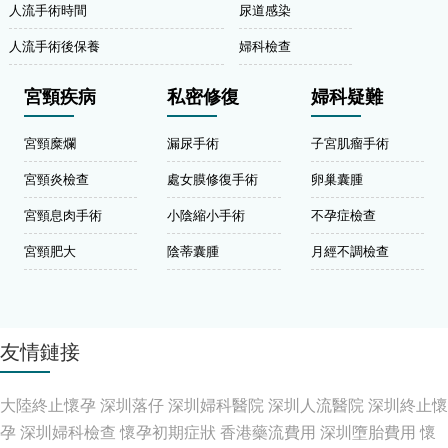
人流手術時間
尿道感染
人流手術後保養
婦科檢查
宮頸疾病
私密修復
婦科疑難
宮頸糜爛
漏尿手術
子宮肌瘤手術
宮頸炎檢查
處女膜修復手術
卵巢囊腫
宮頸息肉手術
小陰縮小手術
不孕症檢查
宮頸肥大
陰蒂囊腫
月經不調檢查
友情鏈接
大陸終止懷孕
深圳落仔
深圳婦科醫院
深圳人流醫院
深圳終止懷
孕
深圳婦科檢查
懷孕初期症狀
香港藥流費用
深圳墮胎費用
懷