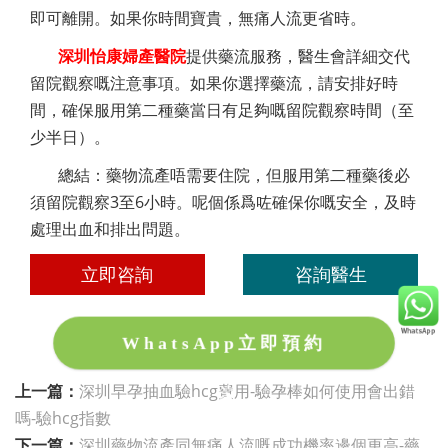
即可離開。如果你時間寶貴，無痛人流更省時。
深圳怡康婦產醫院
提供藥流服務，醫生會詳細交代
留院觀察嘅注意事項。如果你選擇藥流，請安排好時
間，確保服用第二種藥當日有足夠嘅留院觀察時間（至
少半日）。
總結：藥物流產唔需要住院，但服用第二種藥後必
須留院觀察3至6小時。呢個係爲咗確保你嘅安全，及時
處理出血和排出問題。
立即咨詢
咨詢醫生
WhatsApp立即預約
上一篇：
深圳早孕抽血驗hcg費用-驗孕棒如何使用會出錯
嗎-驗hcg指數
下一篇：
深圳藥物流產同無痛人流嘅成功機率邊個更高-藥