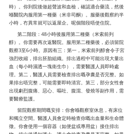
時）。你到院後做超聲波和血檢，確認適合藥流，然後
喺醫院內服用第一種藥（米非司酮）。服藥後觀察約半
小時，冇異常就可以返屋企。呢個階段唔使住院。
第二階段：48小時後服用第二種藥（米索前列
醇）。你需要再次返醫院。服用第二種藥後，必須留院
觀察3至6小時。原因有三：第一，米索前列醇會令子宮
強烈收縮，排出胚胎組織。排出過程中可能出現大量出
血（每小時濕透一塊衛生巾），需要醫護人員即時處
理。第二，醫護人員需要檢查排出嘅孕囊是否完整。如
果排出唔完整，可能需要即時清宮。第三，部分女性會
出現劇烈腹痛、惡心、嘔吐、腹瀉、發燒等副作用，需
要醫療監護。
留院觀察期間嘅安排：你會喺觀察室休息，有床位
和獨立空間。醫護人員會定時檢查你嘅出血量和生命體
徵。你會使用一個容器（如便盆或專用盆）接住排出