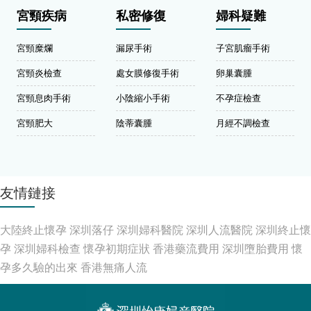
宮頸疾病
私密修復
婦科疑難
宮頸糜爛
漏尿手術
子宮肌瘤手術
宮頸炎檢查
處女膜修復手術
卵巢囊腫
宮頸息肉手術
小陰縮小手術
不孕症檢查
宮頸肥大
陰蒂囊腫
月經不調檢查
友情鏈接
大陸終止懷孕
深圳落仔
深圳婦科醫院
深圳人流醫院
深圳終止懷
孕
深圳婦科檢查
懷孕初期症狀
香港藥流費用
深圳墮胎費用
懷
孕多久驗的出來
香港無痛人流