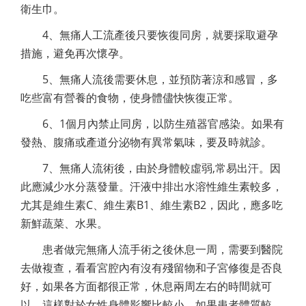
衛生巾。
4、無痛人工流產後只要恢復同房，就要採取避孕
措施，避免再次懷孕。
5、無痛人流後需要休息，並預防著涼和感冒，多
吃些富有營養的食物，使身體儘快恢復正常。
6、1個月內禁止同房，以防生殖器官感染。如果有
發熱、腹痛或產道分泌物有異常氣味，要及時就診。
7、無痛人流術後，由於身體較虛弱,常易出汗。因
此應減少水分蒸發量。汗液中排出水溶性維生素較多，
尤其是維生素C、維生素B1、維生素B2，因此，應多吃
新鮮蔬菜、水果。
患者做完無痛人流手術之後休息一周，需要到醫院
去做複查，看看宮腔內有沒有殘留物和子宮修復是否良
好，如果各方面都很正常，休息兩周左右的時間就可
以，這樣對於女性身體影響比較小。如果患者體質較