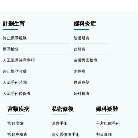
計劃生育
婦科炎症
終止懷孕服務
陰道發炎
懷孕檢查
盆腔炎
人工流產注意事項
白帶異常檢查
終止懷孕收費
附件炎
人流手術時間
尿道感染
人流手術後保養
婦科檢查
宮頸疾病
私密修復
婦科疑難
宮頸糜爛
漏尿手術
子宮肌瘤手術
宮頸炎檢查
處女膜修復手術
卵巢囊腫