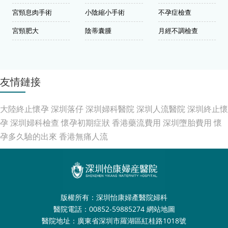
宮頸息肉手術
小陰縮小手術
不孕症檢查
宮頸肥大
陰蒂囊腫
月經不調檢查
友情鏈接
大陸終止懷孕
深圳落仔
深圳婦科醫院
深圳人流醫院
深圳終止懷
孕
深圳婦科檢查
懷孕初期症狀
香港藥流費用
深圳墮胎費用
懷
孕多久驗的出來
香港無痛人流
版權所有：深圳怡康婦產醫院婦科
醫院電話：00852-59885274
網站地圖
醫院地址：廣東省深圳市羅湖區紅桂路1018號