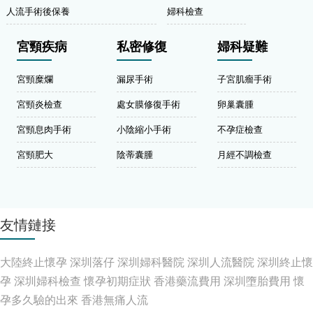
人流手術後保養
婦科檢查
宮頸疾病
私密修復
婦科疑難
宮頸糜爛
漏尿手術
子宮肌瘤手術
宮頸炎檢查
處女膜修復手術
卵巢囊腫
宮頸息肉手術
小陰縮小手術
不孕症檢查
宮頸肥大
陰蒂囊腫
月經不調檢查
友情鏈接
大陸終止懷孕
深圳落仔
深圳婦科醫院
深圳人流醫院
深圳終止懷
孕
深圳婦科檢查
懷孕初期症狀
香港藥流費用
深圳墮胎費用
懷
孕多久驗的出來
香港無痛人流