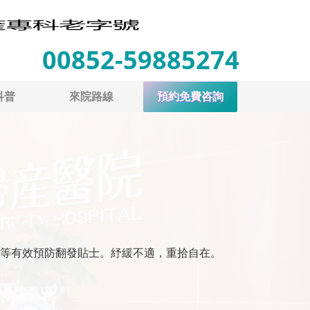
00852-59885274
科普
來院路線
預約免費咨詢
等有效預防翻發貼士。紓緩不適，重拾自在。