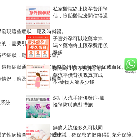
私家醫院終止懷孕費用預
估，墮胎醫院邊間信得過
果發現這些症狀，應及時就醫。
子宮外孕可以吃藥拿掉
性的，需要引起重視。
嗎？藥物終止懷孕費用係
幾多
這些症狀，應立即就醫檢查。
。這種症狀通常伴隨著其他感染指標，如頻繁排尿或血尿。
藥物終止懷孕費用詳解-
藥流平價背後嘅真實成
類情況，應及時進行婦科檢查。
本-藥物人流多少錢
深圳人流手術併發症-風
線系統
險預防與應對措施
無痛人流後多久可以同
業的性病檢查、診斷和治療建議，確保您的健康得到充分保障。
房？