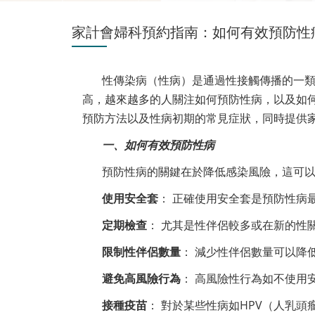
家計會婦科預約指南：如何有效預防性
性傳染病（性病）是通過性接觸傳播的一
高，越來越多的人關注如何預防性病，以及如
預防方法以及性病初期的常見症狀，同時提供
一、如何有效預防性病
預防性病的關鍵在於降低感染風險，這可
使用安全套
： 正確使用安全套是預防性病
定期檢查
： 尤其是性伴侶較多或在新的性
限制性伴侶數量
： 減少性伴侶數量可以降
避免高風險行為
： 高風險性行為如不使用
接種疫苗
： 對於某些性病如HPV（人乳