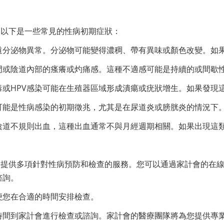
，以下是一些常見的性病初期症狀：
道分泌物異常。分泌物可能變得濃稠、帶有異味或顏色改變。如
門或陰道內部的瘙癢或灼痛感。這種不適感可能是持續的或間歇
毒或HPV感染可能在生殖器區域形成潰瘍或疣狀增生。如果發現
可能是性病感染的初期徵兆，尤其是在尿道炎或膀胱炎的情況下
陰道不規則出血，這種出血通常不與月經週期相關。如果出現這
，提供多項針對性病預防和檢查的服務。您可以通過家計會的在
諮詢。
便您在合適的時間安排檢查。
時間到家計會進行檢查或諮詢。家計會的醫療團隊將為您提供專