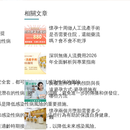
相關文章
懷孕十周做人工流產手術
的提
是否需要住院，還能藥流
的性病
嗎？會不會不乾淨
深圳無痛人流費用2026
年全面解析與專業指南
安全套，都可以大大降低感染性病的風險。
反覆意外懷孕的預防與長
遠避孕方式-避孕措施有
現潛在的性病，從而及時治療，避免進一步的傳播和併發症。
哪些方法
係是降低感染性病風險的重要措施。
懷孕兩個月墮胎需要多少
加感染性病的風險。避免這些行為有助於保護自身健康。
錢
在適齡時期接種HPV疫苗，以降低未來感染風險。