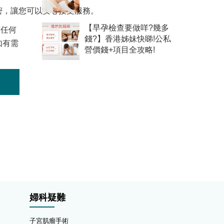
密，讓您可以安心接受服務。
【早孕檢查要做咩?幾多
有任何
錢?】香港姊妹快睇!公私
如有需
營價錢+項目全攻略!
婦科疑難
子宮肌瘤手術