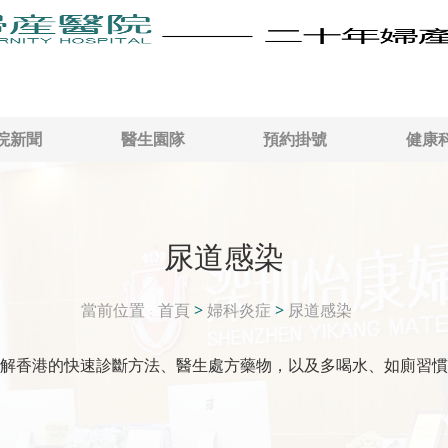
院新聞
醫生園隊
預約掛號
健康
尿道感染
當前位置
首頁
>
婦科炎症
>
尿道感染
解香港的快速診斷方法、醫生處方藥物，以及多喝水、如廁習慣