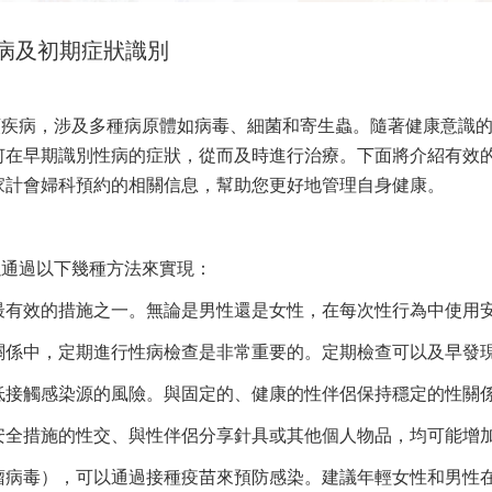
病及初期症狀識別
類疾病，涉及多種病原體如病毒、細菌和寄生蟲。隨著健康意識
何在早期識別性病的症狀，從而及時進行治療。下面將介紹有效
家計會婦科預約的相關信息，幫助您更好地管理自身健康。
以通過以下幾種方法來實現：
最有效的措施之一。無論是男性還是女性，在每次性行為中使用
關係中，定期進行性病檢查是非常重要的。定期檢查可以及早發
低接觸感染源的風險。與固定的、健康的性伴侶保持穩定的性關
安全措施的性交、與性伴侶分享針具或其他個人物品，均可能增
頭瘤病毒），可以通過接種疫苗來預防感染。建議年輕女性和男性