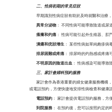
二、性病初期的常見症狀
早期識別性病症狀有助於及時就醫和治療
異常分泌物
： 不同性病可能導致陰道或尿
瘙癢和灼痛
： 性病可能引起外生殖器、肛
潰瘍和疣狀增生
： 某些性病如單純皰疹病
排尿困難或疼痛
： 排尿時的灼熱感或疼痛
不明原因的陰道出血
： 性病感染可能導致
三、家計會婦科預約服務
家計會作為香港重要的婦女健康服務機構
或電話預約，方便快捷地安排性病檢查和健康
電話預約
： 家計會提供電話預約服務，方
到院服務
： 在預約後，您可以按照約定的