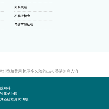
卵巢囊腫
不孕症檢查
月經不調檢查
深圳墮胎費用
懷孕多久驗的出來
香港無痛人流
醫院婦科
74
網站地圖
湖區紅桂路1018號