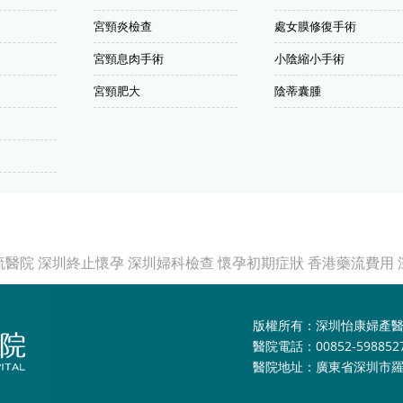
宮頸炎檢查
處女膜修復手術
宮頸息肉手術
小陰縮小手術
宮頸肥大
陰蒂囊腫
流醫院
深圳終止懷孕
深圳婦科檢查
懷孕初期症狀
香港藥流費用
版權所有：深圳怡康婦產
醫院電話：00852-598852
醫院地址：廣東省深圳市羅