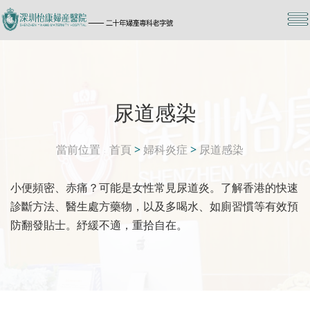
尿道感染
當前位置
首頁
>
婦科炎症
>
尿道感染
小便頻密、赤痛？可能是女性常見尿道炎。了解香港的快速
診斷方法、醫生處方藥物，以及多喝水、如廁習慣等有效預
防翻發貼士。紓緩不適，重拾自在。