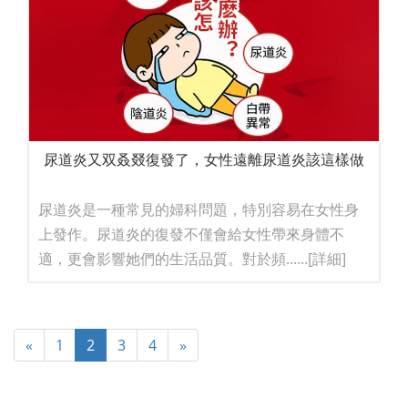
尿道炎又双叒叕復發了，女性遠離尿道炎該這樣做
尿道炎是一種常見的婦科問題，特別容易在女性身
上發作。尿道炎的復發不僅會給女性帶來身體不
適，更會影響她們的生活品質。對於頻......
[詳細]
«
1
2
3
4
»