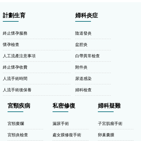
計劃生育
婦科炎症
終止懷孕服務
陰道發炎
懷孕檢查
盆腔炎
人工流產注意事項
白帶異常檢查
終止懷孕收費
附件炎
人流手術時間
尿道感染
人流手術後保養
婦科檢查
宮頸疾病
私密修復
婦科疑難
宮頸糜爛
漏尿手術
子宮肌瘤手術
宮頸炎檢查
處女膜修復手術
卵巢囊腫