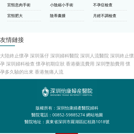
宮頸息肉手術
小陰縮小手術
不孕症檢查
宮頸肥大
陰蒂囊腫
月經不調檢查
友情鏈接
大陸終止懷孕
深圳落仔
深圳婦科醫院
深圳人流醫院
深圳終止懷
孕
深圳婦科檢查
懷孕初期症狀
香港藥流費用
深圳墮胎費用
懷
孕多久驗的出來
香港無痛人流
版權所有：深圳怡康婦產醫院婦科
醫院電話：00852-59885274
網站地圖
醫院地址：廣東省深圳市羅湖區紅桂路1018號