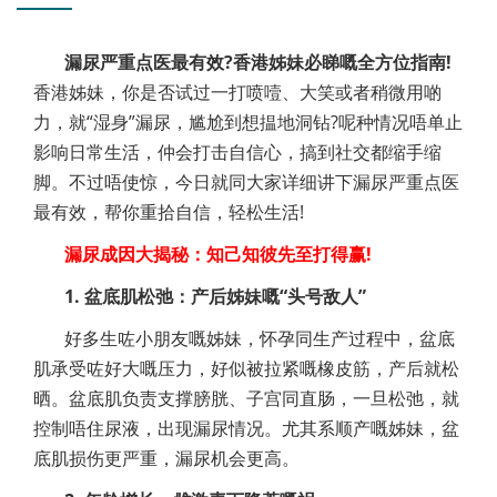
漏尿严重点医最有效?香港姊妹必睇嘅全方位指南!
香港姊妹，你是否试过一打喷噎、大笑或者稍微用啲
力，就“湿身”漏尿，尴尬到想揾地洞钻?呢种情况唔单止
影响日常生活，仲会打击自信心，搞到社交都缩手缩
脚。不过唔使惊，今日就同大家详细讲下漏尿严重点医
最有效，帮你重拾自信，轻松生活!
漏尿成因大揭秘：知己知彼先至打得赢!
1. 盆底肌松弛：产后姊妹嘅“头号敌人”
好多生咗小朋友嘅姊妹，怀孕同生产过程中，盆底
肌承受咗好大嘅压力，好似被拉紧嘅橡皮筋，产后就松
晒。盆底肌负责支撑膀胱、子宫同直肠，一旦松弛，就
控制唔住尿液，出现漏尿情况。尤其系顺产嘅姊妹，盆
底肌损伤更严重，漏尿机会更高。