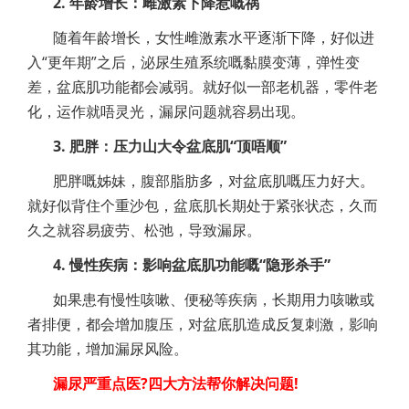
2. 年龄增长：雌激素下降惹嘅祸
随着年龄增长，女性雌激素水平逐渐下降，好似进
入“更年期”之后，泌尿生殖系统嘅黏膜变薄，弹性变
差，盆底肌功能都会减弱。就好似一部老机器，零件老
化，运作就唔灵光，漏尿问题就容易出现。
3. 肥胖：压力山大令盆底肌“顶唔顺”
肥胖嘅姊妹，腹部脂肪多，对盆底肌嘅压力好大。
就好似背住个重沙包，盆底肌长期处于紧张状态，久而
久之就容易疲劳、松弛，导致漏尿。
4. 慢性疾病：影响盆底肌功能嘅“隐形杀手”
如果患有慢性咳嗽、便秘等疾病，长期用力咳嗽或
者排便，都会增加腹压，对盆底肌造成反复刺激，影响
其功能，增加漏尿风险。
漏尿严重点医?四大方法帮你解决问题!