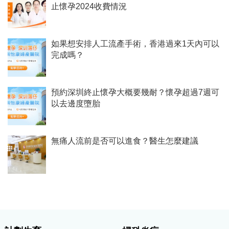
止懷孕2024收費情況
如果想安排人工流產手術，香港過來1天內可以
完成嗎？
預約深圳終止懷孕大概要幾耐？懷孕超過7週可
以去邊度墮胎
無痛人流前是否可以進食？醫生怎麼建議