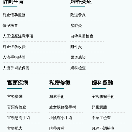
計劃生育
婦科炎症
終止懷孕服務
陰道發炎
懷孕檢查
盆腔炎
人工流產注意事項
白帶異常檢查
終止懷孕收費
附件炎
人流手術時間
尿道感染
人流手術後保養
婦科檢查
宮頸疾病
私密修復
婦科疑難
宮頸糜爛
漏尿手術
子宮肌瘤手術
宮頸炎檢查
處女膜修復手術
卵巢囊腫
宮頸息肉手術
小陰縮小手術
不孕症檢查
宮頸肥大
陰蒂囊腫
月經不調檢查