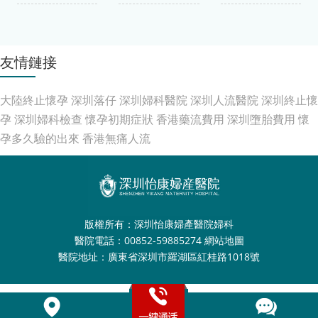
友情鏈接
大陸終止懷孕
深圳落仔
深圳婦科醫院
深圳人流醫院
深圳終止懷
孕
深圳婦科檢查
懷孕初期症狀
香港藥流費用
深圳墮胎費用
懷
孕多久驗的出來
香港無痛人流
版權所有：深圳怡康婦產醫院婦科
醫院電話：00852-59885274
網站地圖
醫院地址：廣東省深圳市羅湖區紅桂路1018號