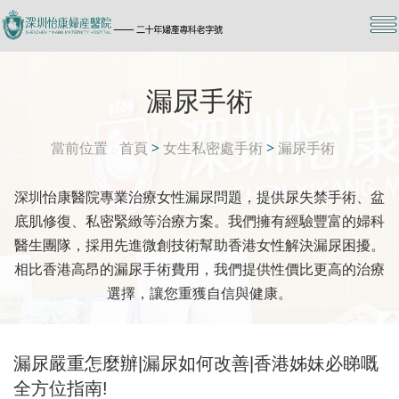
漏尿手術
當前位置
首頁
>
女生私密處手術
>
漏尿手術
深圳怡康醫院專業治療女性漏尿問題，提供尿失禁手術、盆
底肌修復、私密緊緻等治療方案。我們擁有經驗豐富的婦科
醫生團隊，採用先進微創技術幫助香港女性解決漏尿困擾。
相比香港高昂的漏尿手術費用，我們提供性價比更高的治療
選擇，讓您重獲自信與健康。
漏尿嚴重怎麼辦|漏尿如何改善|香港姊妹必睇嘅
全方位指南!