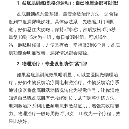
1. 盆底肌训练(凯格尔运动)：自己喺屋企都可以做!
盆底肌训练系最基础、最安全嘅治疗方法，适合轻
度到中度漏尿嘅姊妹。具体做法系：先收缩肛门同阴
道，好似忍住大便噉，保持3到5秒，然后放松3到5秒，
重复10到15次为一组，每日做3到4组。可以喺坐、
站、躺嘅时候做，方便又有效。坚持做3到6个月，盆底
肌功能会明显改善，漏尿情况都会减轻。
2. 物理治疗：专业设备助你“紧”回!
如果盆底肌训练效果唔明显，可以去医院做物理治
疗，好似生物反馈治疗同电刺激治疗。生物反馈治疗系
通过仪器将盆底肌活动情况转化为视觉信号，让你清楚
知道自己嘅盆底肌有无收缩到位，从而调整训练方法。
电刺激治疗系利用低频电流刺激盆底肌，增强其收缩能
力。物理治疗一般每周做2到3次，10次为一个疗程，效
果比较好。