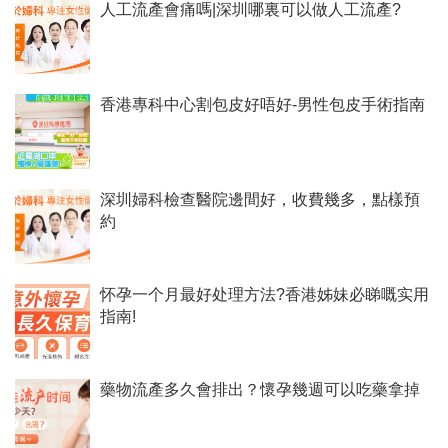
人工流產會痛嗎|深圳哪裏可以做人工流產?
香港專科中心割包皮好唔好-男性包皮手術指南
深圳婦科檢查醫院邊間好，收費幾多，點樣預
約
怀孕一个月最好处理方法?香港姊妹必睇嘅实用
指南!
藥物流產多久會排出？懷孕幾週可以吃藥拿掉