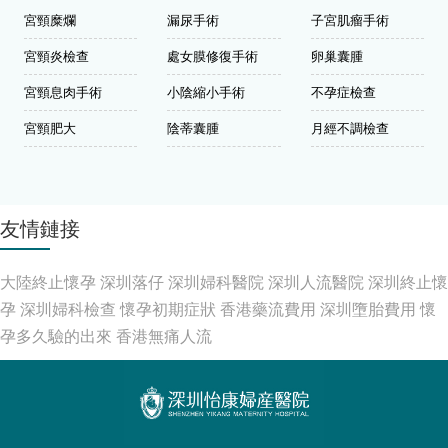
宮頸糜爛
漏尿手術
子宮肌瘤手術
宮頸炎檢查
處女膜修復手術
卵巢囊腫
宮頸息肉手術
小陰縮小手術
不孕症檢查
宮頸肥大
陰蒂囊腫
月經不調檢查
友情鏈接
大陸終止懷孕
深圳落仔
深圳婦科醫院
深圳人流醫院
深圳終止懷
孕
深圳婦科檢查
懷孕初期症狀
香港藥流費用
深圳墮胎費用
懷
孕多久驗的出來
香港無痛人流