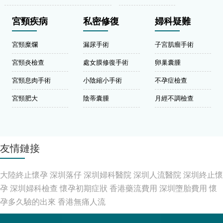
宮頸疾病
私密修復
婦科疑難
宮頸糜爛
漏尿手術
子宮肌瘤手術
宮頸炎檢查
處女膜修復手術
卵巢囊腫
宮頸息肉手術
小陰縮小手術
不孕症檢查
宮頸肥大
陰蒂囊腫
月經不調檢查
友情鏈接
大陸終止懷孕
深圳落仔
深圳婦科醫院
深圳人流醫院
深圳終止懷
孕
深圳婦科檢查
懷孕初期症狀
香港藥流費用
深圳墮胎費用
懷
孕多久驗的出來
香港無痛人流