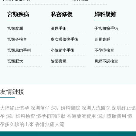
宮頸疾病
私密修復
婦科疑難
宮頸糜爛
漏尿手術
子宮肌瘤手術
宮頸炎檢查
處女膜修復手術
卵巢囊腫
宮頸息肉手術
小陰縮小手術
不孕症檢查
宮頸肥大
陰蒂囊腫
月經不調檢查
友情鏈接
大陸終止懷孕
深圳落仔
深圳婦科醫院
深圳人流醫院
深圳終止懷
孕
深圳婦科檢查
懷孕初期症狀
香港藥流費用
深圳墮胎費用
懷
孕多久驗的出來
香港無痛人流