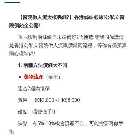
【醫院做人流大概幾錢?】香港姊妹必睇!公私立醫
院價錢全公開!
喂～驗到兩條線但未準備好?唔使驚!等我同你講清
楚香港公私立醫院做人流嘅價錢同流程，等你有個預算
同心理準備!
1. 兩種方法價錢大不同
►
藥物流產
（藥流）
適合7週內懷孕
費用：HK$3.000 - HK$8.000
優點：唔使做手術
缺點：有5%-10%機會流產不全，可能需要再做手
術