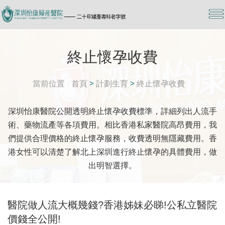
終止懷孕收費
當前位置
首頁
>
計劃生育
>
終止懷孕收費
深圳怡康醫院公開透明終止懷孕收費標準，詳細列出人流手
術、藥物流產等各項費用。相比香港私家醫院高昂費用，我
們提供合理價格的終止懷孕服務，收費透明無隱藏費用。香
港女性可以清楚了解北上深圳進行終止懷孕的具體費用，做
出明智選擇。
醫院做人流大概幾錢?香港姊妹必睇!公私立醫院
價錢全公開!