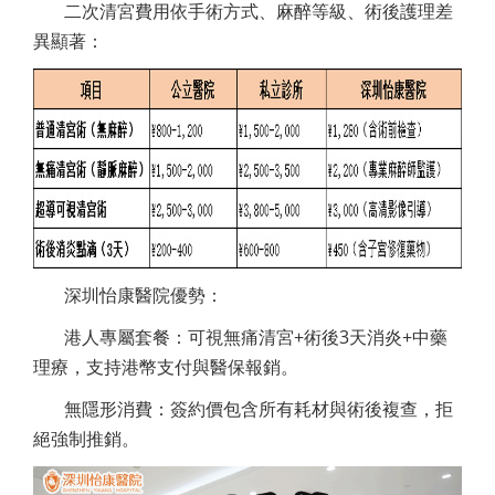
二次清宮費用依手術方式、麻醉等級、術後護理差
異顯著：
深圳怡康醫院優勢：
港人專屬套餐：可視無痛清宮+術後3天消炎+中藥
理療，支持港幣支付與醫保報銷。
無隱形消費：簽約價包含所有耗材與術後複查，拒
絕強制推銷。