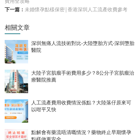
費用全攻略
下一篇：
未婚懷孕點樣保密|香港深圳人工流產收費參考
相關文章
深圳無痛人流技術對比-大陸墮胎方式-深圳墮胎
醫院
大陸子宮肌瘤手術費用多少？8公分子宮肌瘤治
療醫院推薦
人工流產費用收費情況係點？大陸落仔原來可
以咁平又快
點解會有藥流唔清嘅情況？藥物終止早期懷孕
點樣做更安全