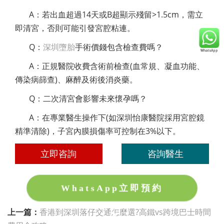
A：若出血超過14天或B超顯示殘留>1.5cm，需立
即清宮，否則可能引發宮腔粘連。
Q：
深圳墮胎
手術價錢包含檢查費嗎？
A：正規醫院收費含術前檢查(血常規、凝血功能、
傳染病篩查)、麻醉及術後消炎藥。
Q：二次清宮會影響未來懷孕嗎？
A：在專業醫生操作下(如深圳怡康醫院採用宮腔鏡
精準清除)，子宮內膜損傷率可控制在3%以下。
立即咨詢
咨詢醫生
WhatsApp立即預約
上一篇：
香港到深圳落仔交通怎麼選?高鐵vs跨境巴士時間