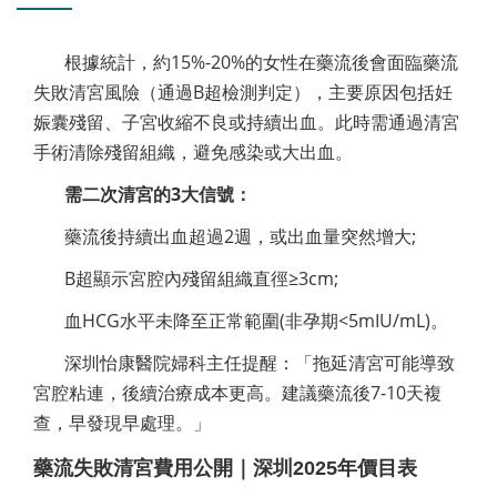
根據統計，約15%-20%的女性在藥流後會面臨藥流
失敗清宮風險（通過B超檢測判定），主要原因包括妊
娠囊殘留、子宮收縮不良或持續出血。此時需通過清宮
手術清除殘留組織，避免感染或大出血。
需二次清宮的3大信號：
藥流後持續出血超過2週，或出血量突然增大;
B超顯示宮腔內殘留組織直徑≥3cm;
血HCG水平未降至正常範圍(非孕期<5mIU/mL)。
深圳怡康醫院婦科主任提醒：「拖延清宮可能導致
宮腔粘連，後續治療成本更高。建議藥流後7-10天複
查，早發現早處理。」
藥流失敗清宮費用公開｜深圳2025年價目表