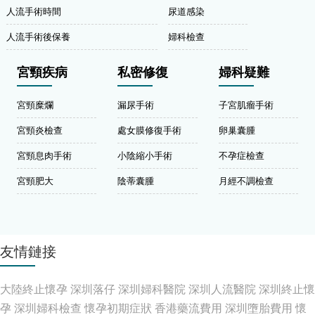
人流手術時間
尿道感染
人流手術後保養
婦科檢查
宮頸疾病
私密修復
婦科疑難
宮頸糜爛
漏尿手術
子宮肌瘤手術
宮頸炎檢查
處女膜修復手術
卵巢囊腫
宮頸息肉手術
小陰縮小手術
不孕症檢查
宮頸肥大
陰蒂囊腫
月經不調檢查
友情鏈接
大陸終止懷孕
深圳落仔
深圳婦科醫院
深圳人流醫院
深圳終止懷
孕
深圳婦科檢查
懷孕初期症狀
香港藥流費用
深圳墮胎費用
懷