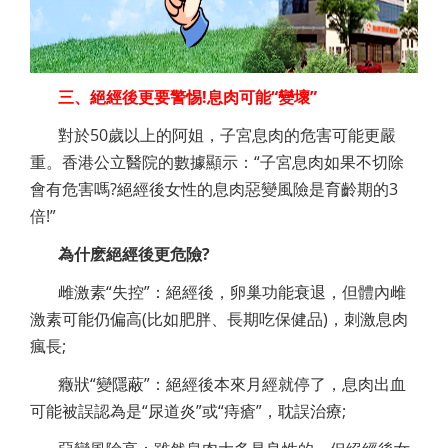
三、絕經後更要警惕!息肉可能“變壞”
對於50歲以上的阿姐，子宮息肉的危害可能更嚴
重。香港公立醫院的數據顯示：“子宮息肉如果不切除
會有危害嗎?絕經後女性的息肉惡變風險是育齡期的3
倍!”
為什麽絕經後更危險?
雌激素“失控”：絕經後，卵巢功能衰退，但體內雌
激素可能仍偏高(比如肥胖、長期吃保健品)，刺激息肉
瘋長;
癥狀“變隱蔽”：絕經後本來月經就停了，息肉出血
可能被誤認為是“尿道炎”或“痔瘡”，耽誤治療;