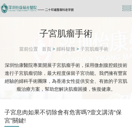
子宮肌瘤手術
當前位置
首頁
>
婦科疑難
>
子宮肌瘤手術
深圳怡康醫院專業開展子宮肌瘤手術，採用微創腹腔鏡技術
進行子宮肌瘤切除，最大程度保留子宮功能。我們擁有豐富
經驗的婦科手術團隊，為香港女性提供安全、有效的子宮肌
瘤治療方案，幫助您解決肌瘤困擾，恢復健康。
子宮息肉如果不切除會有危害嗎?壹文講清“保
宮”關鍵!