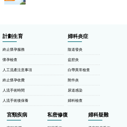
計劃生育
婦科炎症
終止懷孕服務
陰道發炎
懷孕檢查
盆腔炎
人工流產注意事項
白帶異常檢查
終止懷孕收費
附件炎
人流手術時間
尿道感染
人流手術後保養
婦科檢查
宮頸疾病
私密修復
婦科疑難