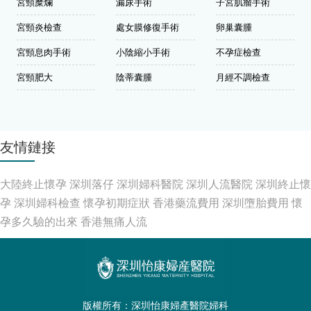
宮頸糜爛
漏尿手術
子宮肌瘤手術
宮頸炎檢查
處女膜修復手術
卵巢囊腫
宮頸息肉手術
小陰縮小手術
不孕症檢查
宮頸肥大
陰蒂囊腫
月經不調檢查
友情鏈接
大陸終止懷孕
深圳落仔
深圳婦科醫院
深圳人流醫院
深圳終止懷
孕
深圳婦科檢查
懷孕初期症狀
香港藥流費用
深圳墮胎費用
懷
孕多久驗的出來
香港無痛人流
版權所有：深圳怡康婦產醫院婦科