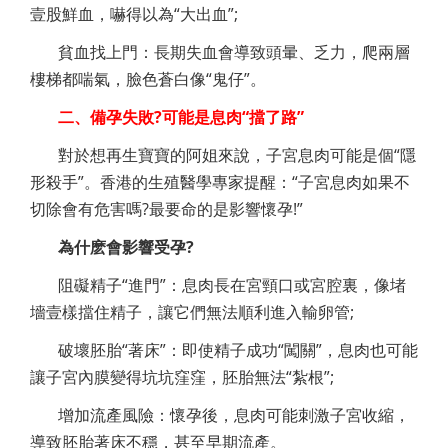
壹股鮮血，嚇得以為“大出血”;
貧血找上門：長期失血會導致頭暈、乏力，爬兩層
樓梯都喘氣，臉色蒼白像“鬼仔”。
二、備孕失敗?可能是息肉“擋了路”
對於想再生寶寶的阿姐來說，子宮息肉可能是個“隱
形殺手”。香港的生殖醫學專家提醒：“子宮息肉如果不
切除會有危害嗎?最要命的是影響懷孕!”
為什麽會影響受孕?
阻礙精子“進門”：息肉長在宮頸口或宮腔裏，像堵
墻壹樣擋住精子，讓它們無法順利進入輸卵管;
破壞胚胎“著床”：即使精子成功“闖關”，息肉也可能
讓子宮內膜變得坑坑窪窪，胚胎無法“紮根”;
增加流產風險：懷孕後，息肉可能刺激子宮收縮，
導致胚胎著床不穩，甚至早期流產。