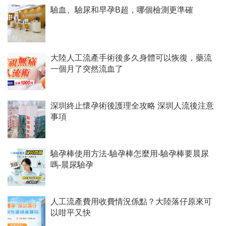
驗血、驗尿和早孕B超，哪個檢測更準確
大陸人工流產手術後多久身體可以恢復，藥流
一個月了突然流血了
深圳終止懷孕術後護理全攻略 深圳人流後注意
事項
驗孕棒使用方法-驗孕棒怎麼用-驗孕棒要晨尿
嗎-晨尿驗孕
人工流產費用收費情況係點？大陸落仔原來可
以咁平又快