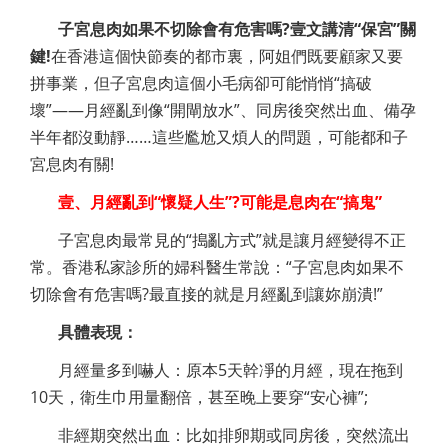
子宮息肉如果不切除會有危害嗎?壹文講清“保宮”關
鍵!
在香港這個快節奏的都市裏，阿姐們既要顧家又要
拼事業，但子宮息肉這個小毛病卻可能悄悄“搞破
壞”——月經亂到像“開閘放水”、同房後突然出血、備孕
半年都沒動靜……這些尷尬又煩人的問題，可能都和子
宮息肉有關!
壹、月經亂到“懷疑人生”?可能是息肉在“搞鬼”
子宮息肉最常見的“搗亂方式”就是讓月經變得不正
常。香港私家診所的婦科醫生常說：“子宮息肉如果不
切除會有危害嗎?最直接的就是月經亂到讓妳崩潰!”
具體表現：
月經量多到嚇人：原本5天幹凈的月經，現在拖到
10天，衛生巾用量翻倍，甚至晚上要穿“安心褲”;
非經期突然出血：比如排卵期或同房後，突然流出