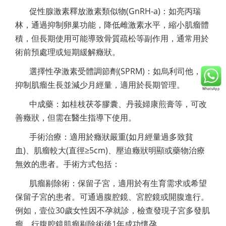
促性腺激素釋放激素類似物(GnRH-a)：如亮丙瑞
林，通過抑制卵巢功能，降低雌激素水平，縮小肌瘤體
積，但長期使用可能導致骨質疏松等副作用，通常用於
術前預處理或短期緩解癥狀。
選擇性孕激素受體調節劑(SPRM)：如烏利司他，可
抑制肌瘤生長並減少月經量，適用於長期管理。
中成藥：如桂枝茯苓膠囊、丹莪婦康煎膏等，可改
善癥狀，但需在醫生指導下使用。
手術治療：適用於癥狀嚴重(如月經量過多致貧
血)、肌瘤較大(直徑≥5cm)、壓迫癥狀明顯或藥物治療
無效的患者。手術方式包括：
肌瘤剔除術：保留子宮，適用於有生育需求或希望
保留子宮的患者。可通過腹腔鏡、宮腔鏡或開腹進行。
例如，壹位30歲女性因不孕就診，檢查發現子宮多發肌
瘤，行腹腔鏡肌瘤剔除術後1年成功懷孕。