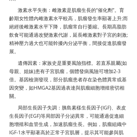
激素水平失衡：雌激素是肌瘤生長的“催化劑”。育
齡期女性體內雌激素水平較高，肌瘤發生率顯著上升;而
絕經後雌激素水平下降，肌瘤常自行萎縮。長期高脂肪
飲食可能通過改變激素代謝，延長雌激素對子宮的刺激;
精神壓力過大也可能幹擾內分泌平衡，間接促進肌瘤發
展。
遺傳因素：家族史是重要風險指標。若直系親屬(如
母親、姐妹)患有子宮肌瘤，個體發病風險可增加2-3
倍。基因檢測發現，部分肌瘤患者存在染色體異常或基
因突變，如HMGA2基因過表達與肌瘤細胞增殖密切相
關。
局部生長因子失調：胰島素樣生長因子(IGF)、表皮
生長因子(EGF)等局部因子分泌異常，可能通過促進細
胞增殖和血管生成，加速肌瘤生長。例如，肌瘤組織中
IGF-1水平顯著高於正常子宮肌層，提示其可能參與肌