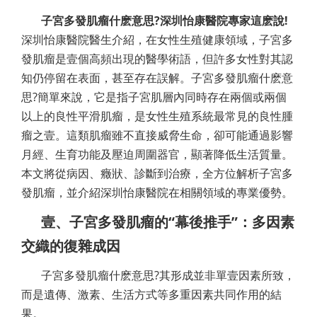
子宮多發肌瘤什麽意思?深圳怡康醫院專家這麽說!
深圳怡康醫院醫生介紹，在女性生殖健康領域，子宮多
發肌瘤是壹個高頻出現的醫學術語，但許多女性對其認
知仍停留在表面，甚至存在誤解。子宮多發肌瘤什麽意
思?簡單來說，它是指子宮肌層內同時存在兩個或兩個
以上的良性平滑肌瘤，是女性生殖系統最常見的良性腫
瘤之壹。這類肌瘤雖不直接威脅生命，卻可能通過影響
月經、生育功能及壓迫周圍器官，顯著降低生活質量。
本文將從病因、癥狀、診斷到治療，全方位解析子宮多
發肌瘤，並介紹深圳怡康醫院在相關領域的專業優勢。
壹、子宮多發肌瘤的“幕後推手”：多因素
交織的復雜成因
子宮多發肌瘤什麽意思?其形成並非單壹因素所致，
而是遺傳、激素、生活方式等多重因素共同作用的結
果。