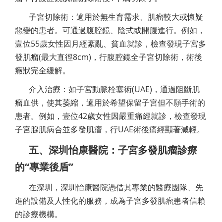
子宮切除術：適用於無生育需求、肌瘤較大或懷疑
惡變的患者。可通過腹腔鏡、陰式或開腹進行。例如，
壹位55歲女性因月經紊亂、貧血就診，檢查發現子宮多
發肌瘤(最大直徑8cm)，行腹腔鏡全子宮切除術，術後
癥狀完全緩解。
介入治療：如子宮動脈栓塞術(UAE)，通過阻斷肌
瘤血供，使其萎縮，適用於希望保留子宮但不願手術的
患者。例如，壹位42歲女性因嚴重痛經就診，檢查發現
子宮腺肌病合並多發肌瘤，行UAE術後痛經顯著減輕。
五、深圳怡康醫院：子宮多發肌瘤診療
的“專業後盾”
在深圳，深圳怡康醫院憑借其專業的醫療團隊、先
進的設備及人性化的服務，成為子宮多發肌瘤患者信賴
的診療機構。