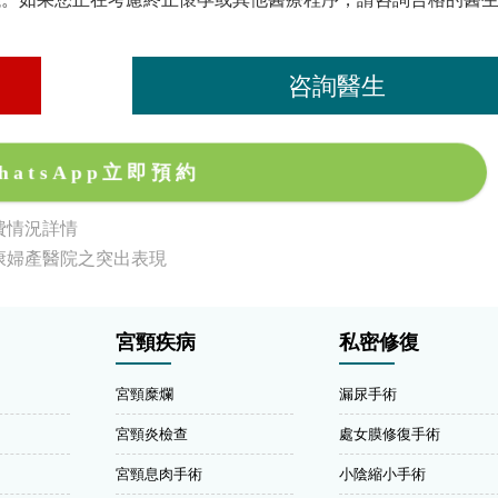
咨詢醫生
hatsApp立即預約
費情況詳情
康婦產醫院之突出表現
宮頸疾病
私密修復
宮頸糜爛
漏尿手術
宮頸炎檢查
處女膜修復手術
宮頸息肉手術
小陰縮小手術