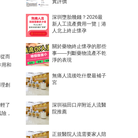
實評價
深圳墮胎幾錢？2026最
新人工流產費用一覽｜港
人北上終止懷孕
關於藥物終止懷孕的那些
事——判斷藥物流產不乾
，從而
淨的表現
作用和
無痛人流後吃什麼最補子
宮
心理創
減輕了
深圳福田口岸附近人流醫
院推薦
風險，
正規醫院人流需要家人陪