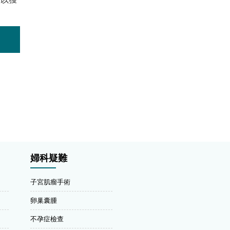
婦科疑難
子宮肌瘤手術
卵巢囊腫
不孕症檢查