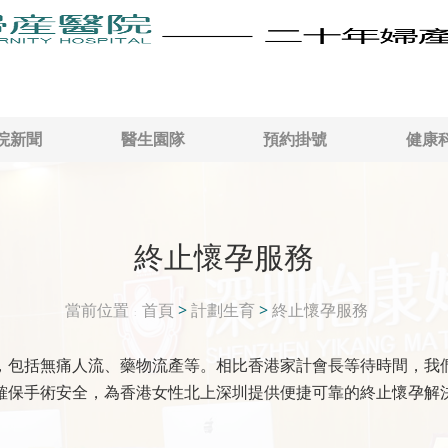
院新聞
醫生園隊
預約掛號
健康
終止懷孕服務
當前位置
首頁
>
計劃生育
>
終止懷孕服務
，包括無痛人流、藥物流產等。相比香港家計會長等待時間，我
確保手術安全，為香港女性北上深圳提供便捷可靠的終止懷孕解