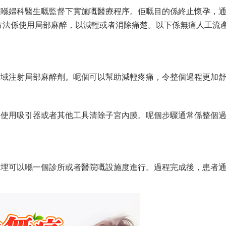
以喺婦科醫生嘅監督下實施嘅醫療程序。佢嘅目的係終止懷孕，
方法係使用局部麻醉，以減輕或者消除痛楚。以下係無痛人工流
區域注射局部麻醉劑。呢個可以幫助減輕疼痛，令整個過程更加
後使用吸引器或者其他工具清除子宮內膜。呢個步驟通常係整個
同埋可以喺一個診所或者醫院嘅設施度進行。過程完成後，患者