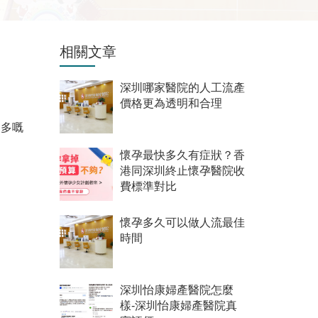
相關文章
深圳哪家醫院的人工流產
價格更為透明和合理
越多嘅
懷孕最快多久有症狀？香
港同深圳終止懷孕醫院收
費標準對比
懷孕多久可以做人流最佳
時間
深圳怡康婦產醫院怎麼
樣-深圳怡康婦產醫院真