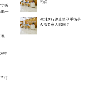
同嗎
通常喺
產嘅一
深圳進行終止懷孕手術是
否需要家人陪同？
舒適。
過程中
通常可