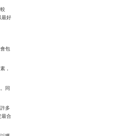
間較
以最好
錢會包
因素，
訊。同
於許多
定最合
生以獲