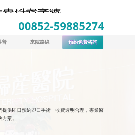
00852-59885274
科普
來院路線
預約免費咨詢
們提供即日預約即日手術，收費透明合理，專業醫
決方案。