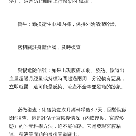
浴）。這是防止細菌上行感染的“鐵律”。
衛生：勤換衛生巾和內褲，保持外陰清潔幹燥。
密切關註身體信號，及時復查
警惕危險信號：如果出現腹痛加劇、發熱、陰道出
血量超過月經量或持續時間超過兩周、分泌物有惡臭，
立即就醫，這可能是感染、流產不全等並發癥的跡象。
必做復查：術後第壹次月經幹凈後3-7天，回醫院做
B超復查。這是評估子宮恢復情況（內膜厚度、宮腔形
態）的唯壹科學方法，絕不能省略。它是發現宮腔粘
連、積液等問題的最後壹道關卡。