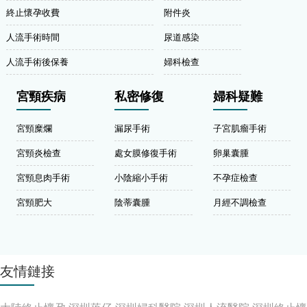
終止懷孕收費
附件炎
人流手術時間
尿道感染
人流手術後保養
婦科檢查
宮頸疾病
私密修復
婦科疑難
宮頸糜爛
漏尿手術
子宮肌瘤手術
宮頸炎檢查
處女膜修復手術
卵巢囊腫
宮頸息肉手術
小陰縮小手術
不孕症檢查
宮頸肥大
陰蒂囊腫
月經不調檢查
友情鏈接