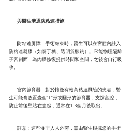
與醫生溝通防粘連措施
防粘連屏障：手術結束時，醫生可以在宮腔內註入
防粘連凝膠（如幾丁糖、透明質酸鈉）。它能物理隔離
子宮創面，為內膜修復提供時間和空間，之後會自行吸
收。
宮內節育器：對於懷疑有較高粘連風險的患者，醫
生可能會放置壹個“T”形或圓形的節育器，支撐宮腔，
防止前後壁貼在壹起，通常在1-3個月後取出。
註意：這些並非人人必需，需由醫生根據您的手術