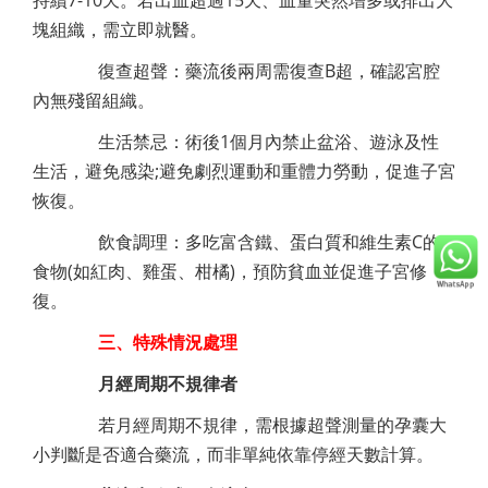
持續7-10天。若出血超過15天、血量突然增多或排出大
塊組織，需立即就醫。
復查超聲：藥流後兩周需復查B超，確認宮腔
內無殘留組織。
生活禁忌：術後1個月內禁止盆浴、遊泳及性
生活，避免感染;避免劇烈運動和重體力勞動，促進子宮
恢復。
飲食調理：多吃富含鐵、蛋白質和維生素C的
食物(如紅肉、雞蛋、柑橘)，預防貧血並促進子宮修
復。
三、特殊情況處理
月經周期不規律者
若月經周期不規律，需根據超聲測量的孕囊大
小判斷是否適合藥流，而非單純依靠停經天數計算。