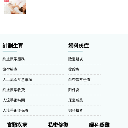
計劃生育
婦科炎症
終止懷孕服務
陰道發炎
懷孕檢查
盆腔炎
人工流產注意事項
白帶異常檢查
終止懷孕收費
附件炎
人流手術時間
尿道感染
人流手術後保養
婦科檢查
宮頸疾病
私密修復
婦科疑難