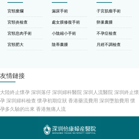
宮頸糜爛
漏尿手術
子宮肌瘤手術
宮頸炎檢查
處女膜修復手術
卵巢囊腫
宮頸息肉手術
小陰縮小手術
不孕症檢查
宮頸肥大
陰蒂囊腫
月經不調檢查
友情鏈接
大陸終止懷孕
深圳落仔
深圳婦科醫院
深圳人流醫院
深圳終止懷
孕
深圳婦科檢查
懷孕初期症狀
香港藥流費用
深圳墮胎費用
懷
孕多久驗的出來
香港無痛人流