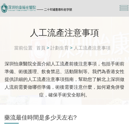
人工流產注意事項
當前位置
首頁
>
計劃生育
>
人工流產注意事項
深圳怡康醫院全面介紹人工流產前後注意事項，包括手術前
準備、術後護理、飲食禁忌、活動限制等。我們為香港女性
提供詳細的人工流產注意事項指南，幫助您了解北上深圳做
人流前需要做哪些準備，術後需要注意什麼，如何避免併發
症，確保手術安全順利。
藥流最佳時間是多少天左右?