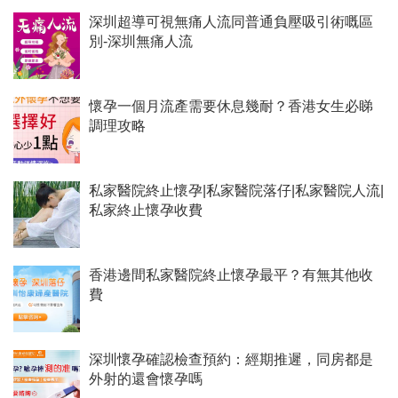
深圳超導可視無痛人流同普通負壓吸引術嘅區
別-深圳無痛人流
懷孕一個月流產需要休息幾耐？香港女生必睇
調理攻略
私家醫院終止懷孕|私家醫院落仔|私家醫院人流|
私家終止懷孕收費
香港邊間私家醫院終止懷孕最平？有無其他收
費
深圳懷孕確認檢查預約：經期推遲，同房都是
外射的還會懷孕嗎