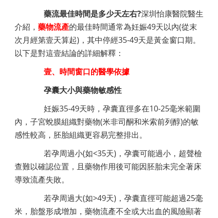
藥流最佳時間是多少天左右?
深圳怡康醫院醫生
介紹，
藥物流產
的最佳時間通常為妊娠49天以內(從末
次月經第壹天算起)，其中停經35-49天是黃金窗口期。
以下是對這壹結論的詳細解釋：
壹、時間窗口的醫學依據
孕囊大小與藥物敏感性
妊娠35-49天時，孕囊直徑多在10-25毫米範圍
內，子宮蛻膜組織對藥物(米非司酮和米索前列醇)的敏
感性較高，胚胎組織更容易完整排出。
若孕周過小(如<35天)，孕囊可能過小，超聲檢
查難以確認位置，且藥物作用後可能因胚胎未完全著床
導致流產失敗。
若孕周過大(如>49天)，孕囊直徑可能超過25毫
米，胎盤形成增加，藥物流產不全或大出血的風險顯著