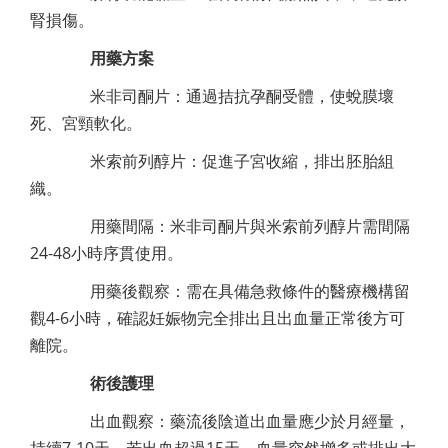
腎損傷。
用藥方案
米非司酮片：通過拮抗孕酮受體，使蛻膜壞
死、宮頸軟化。
米索前列醇片：促進子宮收縮，排出胚胎組
織。
用藥間隔：米非司酮片與米索前列醇片需間隔
24-48小時序貫使用。
用藥後觀察：需在具備急救條件的醫療機構留
觀4-6小時，確認妊娠物完全排出且出血量正常後方可
離院。
術後護理
出血觀察：藥流後陰道出血量應少於月經量，