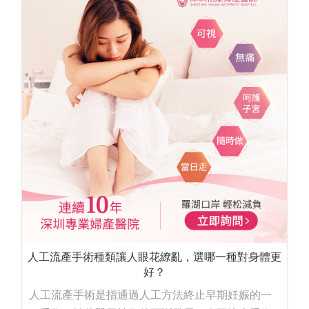
人工流產手術種類讓人眼花繚亂，選哪一種對身體更
好？
人工流產手術是指通過人工方法終止早期妊娠的一