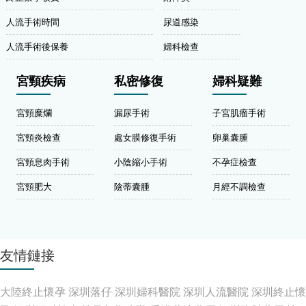
人流手術時間
尿道感染
人流手術後保養
婦科檢查
宮頸疾病
私密修復
婦科疑難
宮頸糜爛
漏尿手術
子宮肌瘤手術
宮頸炎檢查
處女膜修復手術
卵巢囊腫
宮頸息肉手術
小陰縮小手術
不孕症檢查
宮頸肥大
陰蒂囊腫
月經不調檢查
友情鏈接
大陸終止懷孕
深圳落仔
深圳婦科醫院
深圳人流醫院
深圳終止懷