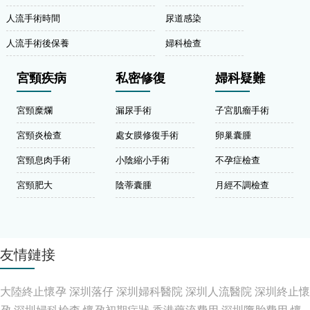
人流手術時間
尿道感染
人流手術後保養
婦科檢查
宮頸疾病
私密修復
婦科疑難
宮頸糜爛
漏尿手術
子宮肌瘤手術
宮頸炎檢查
處女膜修復手術
卵巢囊腫
宮頸息肉手術
小陰縮小手術
不孕症檢查
宮頸肥大
陰蒂囊腫
月經不調檢查
友情鏈接
大陸終止懷孕
深圳落仔
深圳婦科醫院
深圳人流醫院
深圳終止懷