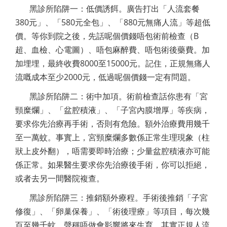
黑診所陷阱一：低價誘餌。廣告打出「人流套餐
380元」、「580元全包」、「880元無痛人流」等超低
價。等你到院之後，先話呢個價錢唔包術前檢查（B
超、血檢、心電圖）、唔包麻醉費、唔包術後藥費。加
加埋埋，最終收費8000至15000元。記住，正規無痛人
流嘅成本至少2000元，低過呢個價錢一定有問題。
黑診所陷阱二：術中加項。術前檢查話你患有「宮
頸糜爛」、「盆腔積液」、「子宮內膜增厚」等疾病，
要求你先治療再手術，否則有危險。額外治療費用幾千
至一萬蚊。事實上，宮頸糜爛多數係正常生理現象（柱
狀上皮外翻），唔需要即時治療；少量盆腔積液亦可能
係正常。如果醫生要求你先治療後手術，你可以拒絕，
或者去另一間醫院複查。
黑診所陷阱三：推銷額外療程。手術後推銷「子宮
修復」、「卵巢保養」、「術後理療」等項目，每次幾
百至幾千蚊，聲稱唔做會影響將來生育。其實正規人流