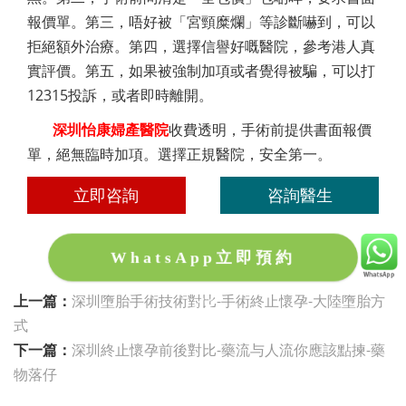
報價單。第三，唔好被「宮頸糜爛」等診斷嚇到，可以
拒絕額外治療。第四，選擇信譽好嘅醫院，參考港人真
實評價。第五，如果被強制加項或者覺得被騙，可以打
12315投訴，或者即時離開。
深圳怡康婦產醫院
收費透明，手術前提供書面報價
單，絕無臨時加項。選擇正規醫院，安全第一。
立即咨詢
咨詢醫生
WhatsApp立即預約
上一篇：
深圳墮胎手術技術對比-手術終止懷孕-大陸墮胎方
式
下一篇：
深圳終止懷孕前後對比-藥流与人流你應該點揀-藥
物落仔