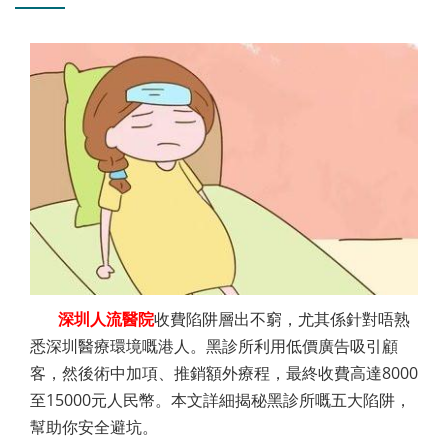
深圳人流醫院
收費陷阱層出不窮，尤其係針對唔熟
悉深圳醫療環境嘅港人。黑診所利用低價廣告吸引顧
客，然後術中加項、推銷額外療程，最終收費高達8000
至15000元人民幣。本文詳細揭秘黑診所嘅五大陷阱，
幫助你安全避坑。