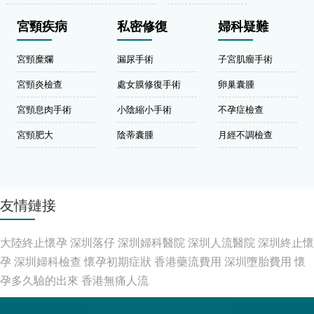
宮頸疾病
私密修復
婦科疑難
宮頸糜爛
漏尿手術
子宮肌瘤手術
宮頸炎檢查
處女膜修復手術
卵巢囊腫
宮頸息肉手術
小陰縮小手術
不孕症檢查
宮頸肥大
陰蒂囊腫
月經不調檢查
友情鏈接
大陸終止懷孕
深圳落仔
深圳婦科醫院
深圳人流醫院
深圳終止懷
孕
深圳婦科檢查
懷孕初期症狀
香港藥流費用
深圳墮胎費用
懷
孕多久驗的出來
香港無痛人流