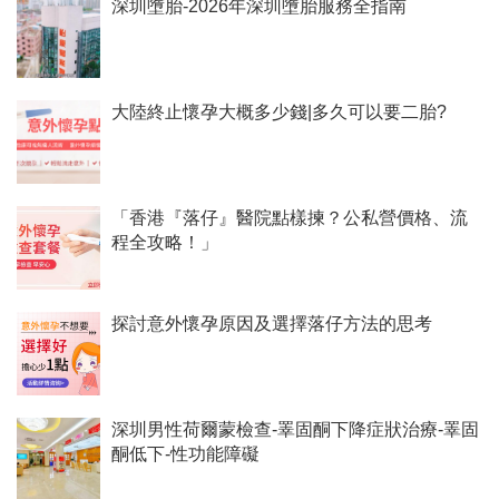
深圳墮胎-2026年深圳墮胎服務全指南
大陸終止懷孕大概多少錢|多久可以要二胎?
「香港『落仔』醫院點樣揀？公私營價格、流
程全攻略！」
探討意外懷孕原因及選擇落仔方法的思考
深圳男性荷爾蒙檢查-睪固酮下降症狀治療-睪固
酮低下-性功能障礙