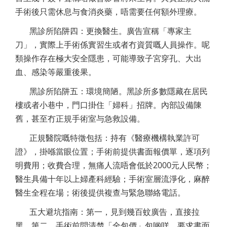
手術後只需休息与食消炎藥，唔需要任何額外理療。
黑診所陷阱四：更換醫生。廣告宣稱「專家主
刀」，實際上手術係實習生或者冇資質嘅人員操作。呢
類操作存在極大安全隱患，可能導致子宮穿孔、大出
血、感染等嚴重後果。
黑診所陷阱五：環境簡陋。黑診所多數隱藏在居民
樓或者小巷中，門口掛住「婦科」招牌。內部設備陳
舊，甚至冇正規手術室与急救設備。
正規醫院嘅特徵包括：持有《醫療機構執業許可
證》，掛喺當眼位置；手術前提供書面報價單，逐項列
明費用；收費合理，無痛人流唔會低於2000元人民幣；
醫生具備十年以上婦產科經驗；手術室層流淨化，麻醉
醫生全程在場；術後提供複查与緊急聯絡電話。
五大避坑指南：第一，見到幾百蚊廣告，直接拉
黑。第二，手術前問清楚「全包價」包啲咩，要求書面