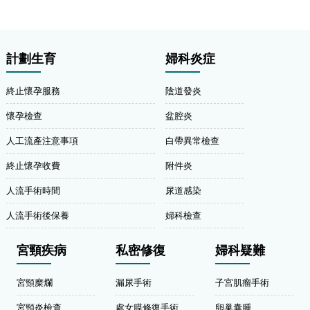
計劃生育
婦科炎症
終止懷孕服務
陰道發炎
懷孕檢查
盆腔炎
人工流產注意事項
白帶異常檢查
終止懷孕收費
附件炎
人流手術時間
尿道感染
人流手術後保養
婦科檢查
宮頸疾病
私密修復
婦科疑難
宮頸糜爛
漏尿手術
子宮肌瘤手術
宮頸炎檢查
處女膜修復手術
卵巢囊腫