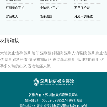
宮頸息肉手術
小陰縮小手術
不孕症檢查
宮頸肥大
陰蒂囊腫
月經不調檢查
友情鏈接
大陸終止懷孕
深圳落仔
深圳婦科醫院
深圳人流醫院
深圳終止懷
孕
深圳婦科檢查
懷孕初期症狀
香港藥流費用
深圳墮胎費用
懷
孕多久驗的出來
香港無痛人流
版權所有：深圳怡康婦產醫院婦科
醫院電話：00852-59885274
網站地圖
醫院地址：廣東省深圳市羅湖區紅桂路1018號