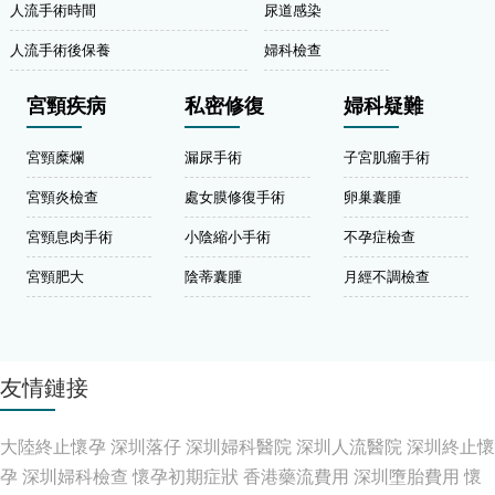
人流手術時間
尿道感染
人流手術後保養
婦科檢查
宮頸疾病
私密修復
婦科疑難
宮頸糜爛
漏尿手術
子宮肌瘤手術
宮頸炎檢查
處女膜修復手術
卵巢囊腫
宮頸息肉手術
小陰縮小手術
不孕症檢查
宮頸肥大
陰蒂囊腫
月經不調檢查
友情鏈接
大陸終止懷孕
深圳落仔
深圳婦科醫院
深圳人流醫院
深圳終止懷
孕
深圳婦科檢查
懷孕初期症狀
香港藥流費用
深圳墮胎費用
懷