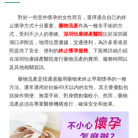
對於一些意外懷孕的女性而言，選擇適合自己的終
止懷孕方式十分重要。
藥物流產
作為一種非手術的方
式，受到不少人的青睞。
深圳怡康婦產醫院
位於深圳羅
湖口岸附近，地理位置優越，交通便利，為許多香港居
民提供了安全、便利的
終止懷孕服務
。下面將詳細介紹
在深圳怡康婦產醫院進行藥物流產的費用、服務時間以
及其他相關資訊。
藥物流產是指通過服用藥物來終止早期懷孕的一種
方法。通常適用於妊娠49天以內的女性。其主要優點包
括操作簡便、無需手術、對身體創傷較小。然而，藥物
流產必須在專業醫療機構進行，確保安全和效果。