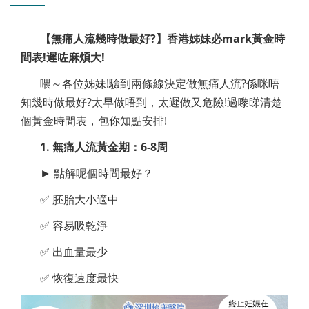
【無痛人流幾時做最好?】香港姊妹必mark黃金時
間表!遲咗麻煩大!
喂～各位姊妹!驗到兩條線決定做無痛人流?係咪唔
知幾時做最好?太早做唔到，太遲做又危險!過嚟睇清楚
個黃金時間表，包你知點安排!
1. 無痛人流黃金期：6-8周
► 點解呢個時間最好？
✅ 胚胎大小適中
✅ 容易吸乾淨
✅ 出血量最少
✅ 恢復速度最快