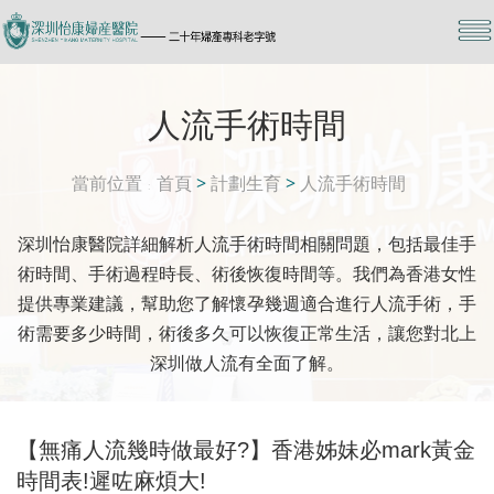
人流手術時間
當前位置
首頁
>
計劃生育
>
人流手術時間
深圳怡康醫院詳細解析人流手術時間相關問題，包括最佳手
術時間、手術過程時長、術後恢復時間等。我們為香港女性
提供專業建議，幫助您了解懷孕幾週適合進行人流手術，手
術需要多少時間，術後多久可以恢復正常生活，讓您對北上
深圳做人流有全面了解。
【無痛人流幾時做最好?】香港姊妹必mark黃金
時間表!遲咗麻煩大!