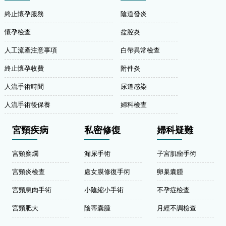
終止懷孕服務
陰道發炎
懷孕檢查
盆腔炎
人工流產注意事項
白帶異常檢查
終止懷孕收費
附件炎
人流手術時間
尿道感染
人流手術後保養
婦科檢查
宮頸疾病
私密修復
婦科疑難
宮頸糜爛
漏尿手術
子宮肌瘤手術
宮頸炎檢查
處女膜修復手術
卵巢囊腫
宮頸息肉手術
小陰縮小手術
不孕症檢查
宮頸肥大
陰蒂囊腫
月經不調檢查