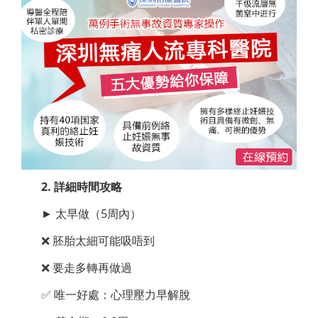
2. 詳細時間攻略
► 太早做（5周內）
❌ 胚胎太細可能吸唔到
❌ 要走多轉再做過
✅ 唯一好處：心理壓力早解脫