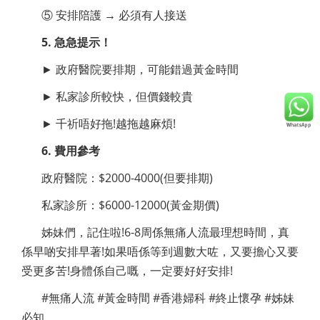
⑤ 安排陪護 → 必須有人接送
5. 急急提示！
► 政府醫院要排期，可能錯過黃金時間
► 私家診所較快，但價錢較貴
► 千祈唔好拖!越拖越麻煩!
6. 費用參考
政府醫院：$2000-4000(但要排期)
私家診所：$6000-12000(黃金期價)
姊妹們，記住啦!6-8周係無痛人流最理想時間，真
係早啲安排早著!如果唔係等到週數大咗，又要擔心又要
受更多苦!身體係自己嘅，一定要好好安排!
#無痛人流 #黃金時間 #香港婦科 #終止懷孕 #姊妹
必知