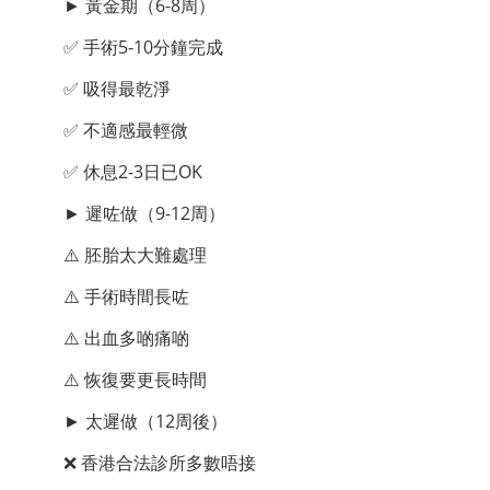
► 黃金期（6-8周）
✅ 手術5-10分鐘完成
✅ 吸得最乾淨
✅ 不適感最輕微
✅ 休息2-3日已OK
► 遲咗做（9-12周）
⚠️ 胚胎太大難處理
⚠️ 手術時間長咗
⚠️ 出血多啲痛啲
⚠️ 恢復要更長時間
► 太遲做（12周後）
❌ 香港合法診所多數唔接