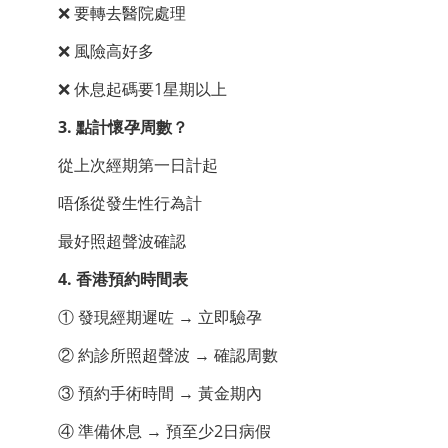
❌ 要轉去醫院處理
❌ 風險高好多
❌ 休息起碼要1星期以上
3. 點計懷孕周數？
從上次經期第一日計起
唔係從發生性行為計
最好照超聲波確認
4. 香港預約時間表
① 發現經期遲咗 → 立即驗孕
② 約診所照超聲波 → 確認周數
③ 預約手術時間 → 黃金期內
④ 準備休息 → 預至少2日病假