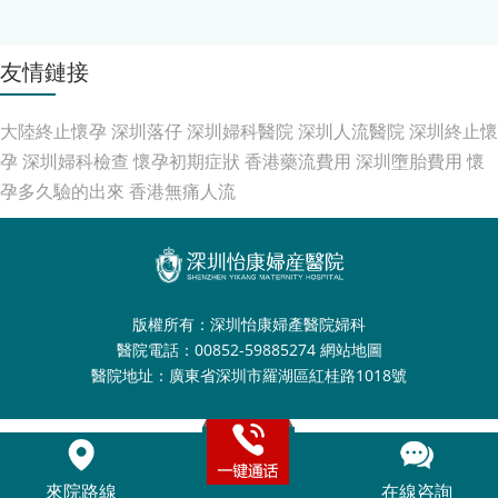
友情鏈接
大陸終止懷孕
深圳落仔
深圳婦科醫院
深圳人流醫院
深圳終止懷
孕
深圳婦科檢查
懷孕初期症狀
香港藥流費用
深圳墮胎費用
懷
孕多久驗的出來
香港無痛人流
版權所有：深圳怡康婦產醫院婦科
醫院電話：00852-59885274
網站地圖
醫院地址：廣東省深圳市羅湖區紅桂路1018號
來院路線
在線咨詢