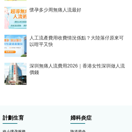
懷孕多少周無痛人流最好
人工流產費用收費情況係點？大陸落仔原來可
以咁平又快
深圳無痛人流費用2026｜香港女性深圳做人流
價錢
計劃生育
婦科炎症
終止懷孕服務
陰道發炎