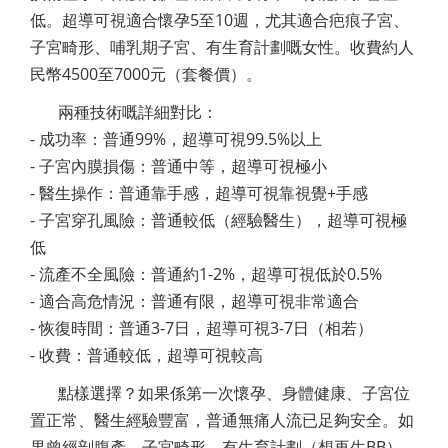
低。超導可視適合懷孕5至10週，尤其適合疤痕子宮、
子宮畸形、哺乳期子宮、有生育計劃嘅女性。收費約人
民幣4500至7000元（套餐價）。
兩種技術嘅詳細對比：
- 成功率：普通99%，超導可視99.5%以上
- 子宮內膜損傷：普通中等，超導可視極小
- 醫生操作：普通靠手感，超導可視靠視覺+手感
- 子宮穿孔風險：普通較低（經驗醫生），超導可視極
低
- 流產不全風險：普通約1-2%，超導可視低於0.5%
- 適合高危情況：普通有限，超導可視非常適合
- 恢復時間：普通3-7日，超導可視3-7日（相若）
- 收費：普通較低，超導可視較高
點樣選擇？如果係第一次懷孕、身體健康、子宮位
置正常、醫生經驗豐富，普通無痛人流已足夠安全。如
果曾經剖腹產、子宮畸形、有生育計劃（想再生BB）、