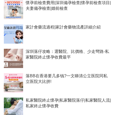
懷孕前檢查費用|深圳備孕檢查|懷孕前檢查項目|
夫妻備孕檢查|婚前檢查
家計會藥流過程|家計會藥物流產詳細介紹
深圳落仔攻略：選醫院、比價格、少走彎路-私
家醫院終止懷孕收費最平
落BB在香港要几多钱?一文睇清公立医院同私
立医院大比拼!
私家醫院終止懷孕|私家醫院落仔|私家醫院人流|
私家終止懷孕收費