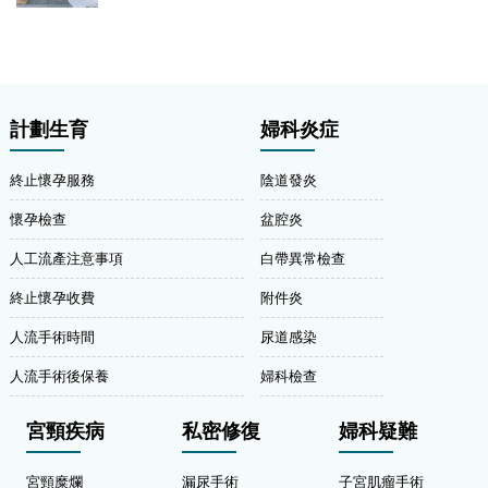
計劃生育
婦科炎症
終止懷孕服務
陰道發炎
懷孕檢查
盆腔炎
人工流產注意事項
白帶異常檢查
終止懷孕收費
附件炎
人流手術時間
尿道感染
人流手術後保養
婦科檢查
宮頸疾病
私密修復
婦科疑難
宮頸糜爛
漏尿手術
子宮肌瘤手術