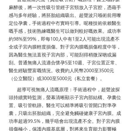
麻醉後，將一次性吸引管經子宮頸放入子宮腔，憑藉手
感与多年經驗，將胚胎組織吸出。超聲波只喺術前用嚟
定位孕囊，手術過程中冇實時引導。呢種技術依賴醫生
嘅手感，技術熟練嘅醫生可以做到較好嘅效果。成功率
約98%至99%，即每100人中有1至2人可能出現流產不
全或子宮內膜輕度損傷。對子宮內膜嘅損傷程度中等，
因為醫生無法直視子宮內部，可能刮得稍微深啲或漏
刮。普通無痛人流適合懷孕5至10週、子宮位置正常、
醫生經驗豐富嘅情況。收費約人民幣2000至3500元
（公立醫院）或3000至5000元（私立套餐）。
超導可視無痛人流嘅原理：手術過程中，超聲波探
頭持續實時監測，螢幕清晰顯示子宮內部結構、孕囊位
置、吸引管軌跡。醫生可以精準將吸引管開口對準孕
囊，只吸出胚胎組織，完全避免觸碰健康子宮內膜。成
功率超過99.5%，幾乎唔會出現流產不全。對子宮內膜
損傷極小，保護內膜基底層，對將來生育能力影響極