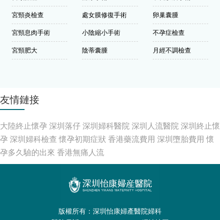
宮頸炎檢查
處女膜修復手術
卵巢囊腫
宮頸息肉手術
小陰縮小手術
不孕症檢查
宮頸肥大
陰蒂囊腫
月經不調檢查
友情鏈接
大陸終止懷孕
深圳落仔
深圳婦科醫院
深圳人流醫院
深圳終止懷
孕
深圳婦科檢查
懷孕初期症狀
香港藥流費用
深圳墮胎費用
懷
孕多久驗的出來
香港無痛人流
版權所有：深圳怡康婦產醫院婦科