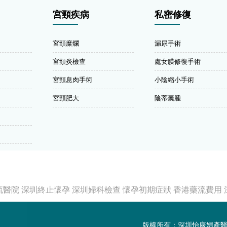
宮頸疾病
私密修復
宮頸糜爛
漏尿手術
宮頸炎檢查
處女膜修復手術
宮頸息肉手術
小陰縮小手術
宮頸肥大
陰蒂囊腫
流醫院
深圳終止懷孕
深圳婦科檢查
懷孕初期症狀
香港藥流費用
版權所有：深圳怡康婦產