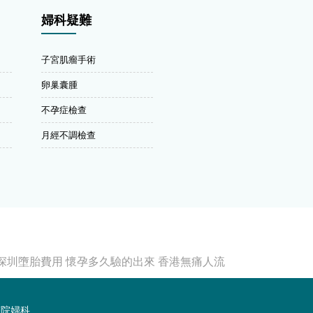
婦科疑難
子宮肌瘤手術
卵巢囊腫
不孕症檢查
月經不調檢查
深圳墮胎費用
懷孕多久驗的出來
香港無痛人流
醫院婦科