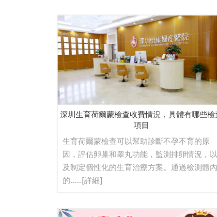
深圳生育荷爾蒙檢查收費情況，具體有哪些檢
項目
生育荷爾蒙檢查可以幫助診斷不孕不育的原
因，評估卵巢和睾丸功能，監測排卵情況，
及制定個性化的生育治療方案。通過檢測體
的......
[詳細]