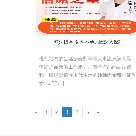
無法懷孕:女性不孕原因深入探討
現代社會的生活節奏對年輕人來說充滿挑戰
但隨之而來的工作壓力、電子產品的高度依
賴、環境變遷等現代生活的種種因素都可能
女......
[詳細]
«
1
2
3
4
5
»