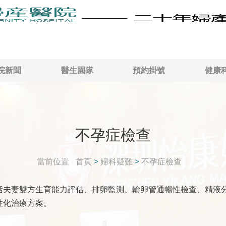
院新聞
醫生園隊
預約掛號
健康
不孕症檢查
當前位置
首頁
>
婦科疑難
>
不孕症檢查
括夫妻雙方生育能力評估、排卵監測、輸卵管通暢性檢查、精液
性化治療方案。