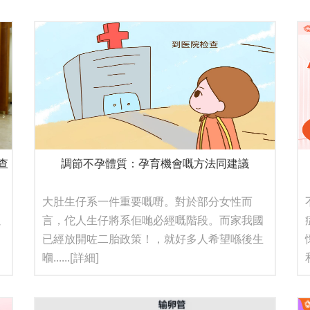
查
調節不孕體質：孕育機會嘅方法同建議
大肚生仔系一件重要嘅嘢。對於部分女性而
以
言，佗人生仔將系佢哋必經嘅階段。而家我國
內
已經放開咗二胎政策！，就好多人希望喺後生
嗰......
[詳細]
和