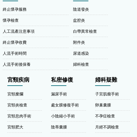
終止懷孕服務
陰道發炎
懷孕檢查
盆腔炎
人工流產注意事項
白帶異常檢查
終止懷孕收費
附件炎
人流手術時間
尿道感染
人流手術後保養
婦科檢查
宮頸疾病
私密修復
婦科疑難
宮頸糜爛
漏尿手術
子宮肌瘤手術
宮頸炎檢查
處女膜修復手術
卵巢囊腫
宮頸息肉手術
小陰縮小手術
不孕症檢查
宮頸肥大
陰蒂囊腫
月經不調檢查