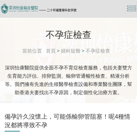
不孕症檢查
當前位置
首頁
>
婦科疑難
>
不孕症檢查
深圳怡康醫院提供全面不孕不育症檢查服務，包括夫妻雙方
生育能力評估、排卵監測、輸卵管通暢性檢查、精液分析
等。我們擁有先進的生殖醫學檢查設備和專業醫生團隊，幫
助香港夫妻找出不孕原因，制定個性化治療方案。
備孕許久沒懷上，可能係輸卵管阻塞！呢4種情
況都將導致不孕