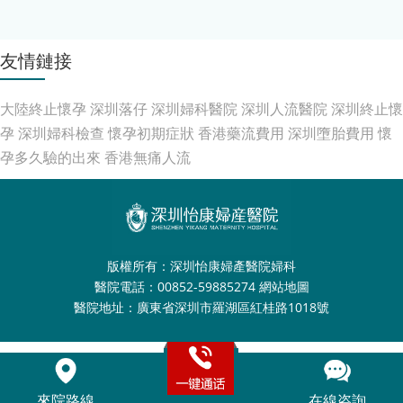
友情鏈接
大陸終止懷孕
深圳落仔
深圳婦科醫院
深圳人流醫院
深圳終止懷
孕
深圳婦科檢查
懷孕初期症狀
香港藥流費用
深圳墮胎費用
懷
孕多久驗的出來
香港無痛人流
版權所有：深圳怡康婦產醫院婦科
醫院電話：00852-59885274
網站地圖
醫院地址：廣東省深圳市羅湖區紅桂路1018號
來院路線
在線咨詢