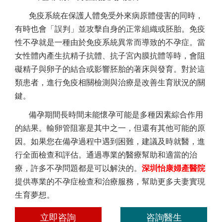
免疫系統在保護人體免受外來病原體侵害的同時，
有時也會「誤判」並攻擊自身的正常組織或胚胎。免疫
性不孕就是一種由於免疫系統異常而導致的不孕症。當
女性體內產生抗精子抗體、抗子宮內膜抗體等時，會阻
礙精子與卵子的結合或影響胚胎的著床與發育。對於這
類患者，進行免疫相關檢測與治療是改善生育狀況的關
鍵。
備孕期間長時間未能懷孕可能是多種因素綜合作用
的結果。輸卵管阻塞是其中之一，但還有其他可能的原
因。如果您在備孕過程中遇到困難，建議及時就醫，進
行全面檢查和評估。通過專業的醫療幫助和適當的治
療，許多不孕問題都是可以解決的。
深圳怡康婦產醫院
提供專業的不孕症檢查和治療服務，幫助更多夫妻實現
生育夢想。
立即咨詢
咨詢醫生