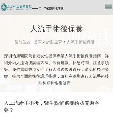
人流手術後保養
當前位置
首頁
>
計劃生育
>
人流手術後保養
深圳怡康醫院為香港女性提供專業人流手術後保養指南，詳
細介紹人流術後調理方法、飲食建議、休息時間、注意事項
等。我們幫助香港女性了解人流後恢復過程，避免術後併發
症，提供全面的術後護理指導，讓您在深圳進行人流手術後
能夠順利恢復健康。
人工流產手術後，醫生點解還要給我開避孕
藥？