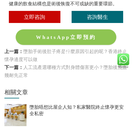
健康的飲食結構也是術後恢復不可或缺的重要環節。
立即咨詢
咨詢醫生
WhatsApp立即預約
上一篇：
墮胎手術後肚子疼是什麼原因引起的呢？香港終止
懷孕邊度可以做
下一篇：
人工流產選哪種方式對身體傷害更小？墮胎後流血
幾耐先正常
相關文章
墮胎唔想比屋企人知？私家醫院終止懷孕更安
全私密