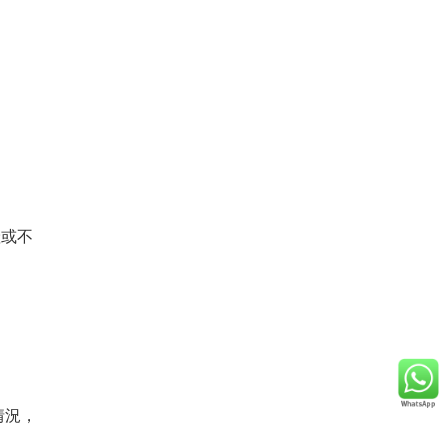
產或不
情況，