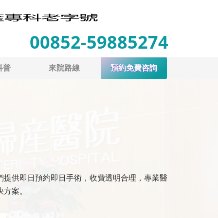
00852-59885274
科普
來院路線
預約免費咨詢
們提供即日預約即日手術，收費透明合理，專業醫
決方案。