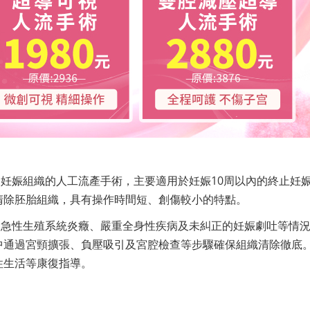
妊娠組織的人工流產手術，主要適用於妊娠10周以內的終止妊
清除胚胎組織，具有操作時間短、創傷較小的特點。
除急性生殖系統炎癥、嚴重全身性疾病及未糾正的妊娠劇吐等情
中通過宮頸擴張、負壓吸引及宮腔檢查等步驟確保組織清除徹底
性生活等康復指導。