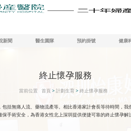
院新聞
醫生園隊
預約掛號
健康
終止懷孕服務
當前位置
首頁
>
計劃生育
>
終止懷孕服務
，包括無痛人流、藥物流產等。相比香港家計會長等待時間，我
確保手術安全，為香港女性北上深圳提供便捷可靠的終止懷孕解