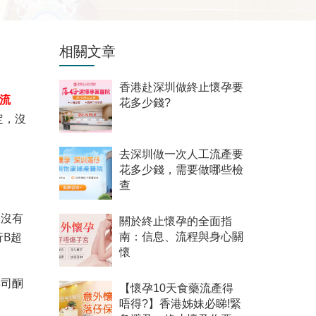
相關文章
香港赴深圳做終止懷孕要
流
花多少錢?
定，沒
去深圳做一次人工流產要
花多少錢，需要做哪些檢
查
又沒有
關於終止懷孕的全面指
B超
南：信息、流程與身心關
懷
非司酮
【懷孕10天食藥流產得
。
唔得?】香港姊妹必睇!緊