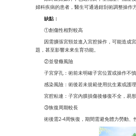
婦科疾病的患者，醫生可通過鉗刮術調整操作
缺點：
①創傷性相對較高
因需擴張宮頸並進入宮腔操作，可能造成
題，甚至影響未來生育功能。
②並發癥風險
子宮穿孔：術前未明確子宮位置或操作不
感染風險：術後若未規範使用抗生素或護
宮腔粘連：子宮內膜損傷後修復不全，易
③恢復周期較長
術後需2-4周恢復，期間需避免體力勞動