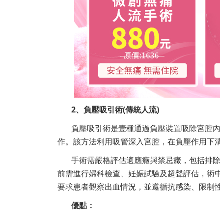
2、負壓吸引術(傳統人流)
負壓吸引術是壹種通過負壓裝置吸除宮腔內
作。該方法利用吸管深入宮腔，在負壓作用下
手術需嚴格評估適應癥與禁忌癥，包括排
前需進行婦科檢查、妊娠試驗及超聲評估，術
要求患者觀察出血情況，並遵循抗感染、限制
優點：