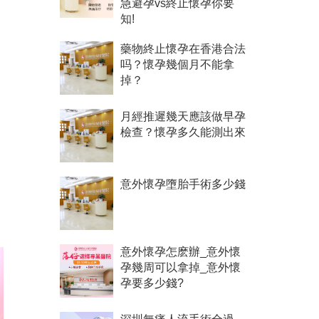
急避孕vs終止懷孕你要
知!
藥物終止懷孕在香港合法
吗？懷孕幾個月不能拿
掉？
月經推遲幾天應該做早孕
檢查？懷孕多久能測出來
意外懷孕墮胎手術多少錢
意外懷孕怎麽辦_意外懷
孕幾周可以拿掉_意外懷
孕要多少錢?