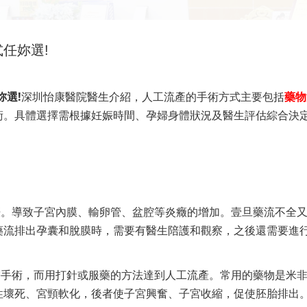
任妳選!
妳選!
深圳怡康醫院醫生介紹，人工流產的手術方式主要包括
藥物
術。具體選擇需根據妊娠時間、孕婦身體狀況及醫生評估綜合決
娠。導致子宮內膜、輸卵管、盆腔等炎癥的增加。壹旦藥流不全
藥流排出孕囊和脫膜時，需要有醫生陪護和觀察，之後還需要進行
需手術，而用打針或服藥的方法達到人工流產。常用的藥物是米
性壞死、宮頸軟化，後者使子宮興奮、子宮收縮，促使胚胎排出