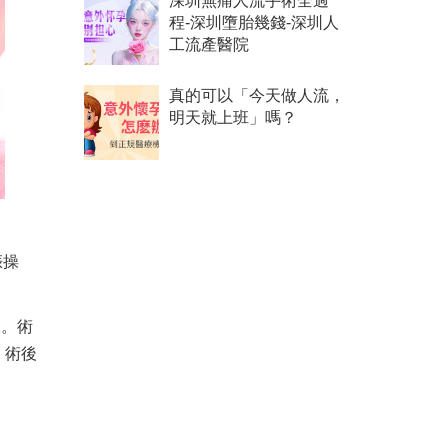
深圳無痛人流手術全過
程-深圳墮胎幾錢-深圳人
工流產醫院
真的可以「今天做人流，
明天就上班」嗎？
娠操
況。術
。術後