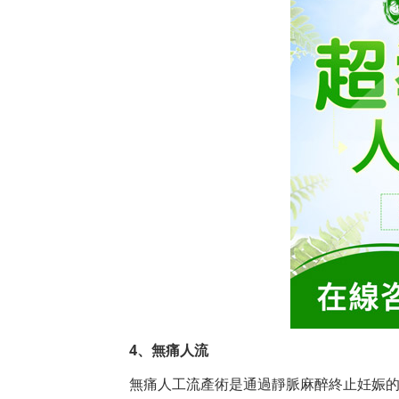
4、無痛人流
無痛人工流產術是通過靜脈麻醉終止妊娠的