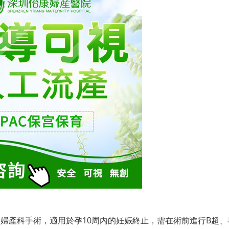
婦產科手術，適用於孕10周內的妊娠終止，需在術前進行B超、