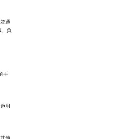
，並通
織、負
的手
其適用
並其他