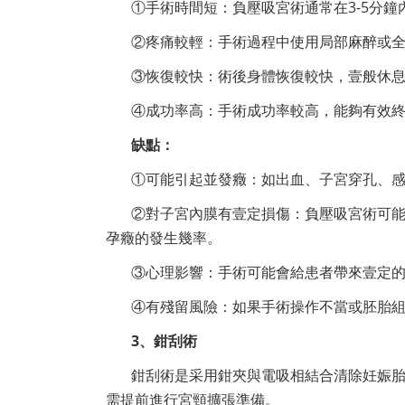
①手術時間短：負壓吸宮術通常在3-5分
②疼痛較輕：手術過程中使用局部麻醉或
③恢復較快：術後身體恢復較快，壹般休息
④成功率高：手術成功率較高，能夠有效
缺點：
①可能引起並發癥：如出血、子宮穿孔、
②對子宮內膜有壹定損傷：負壓吸宮術可
孕癥的發生幾率。
③心理影響：手術可能會給患者帶來壹定
④有殘留風險：如果手術操作不當或胚胎
3、鉗刮術
鉗刮術是采用鉗夾與電吸相結合清除妊娠胎
需提前進行宮頸擴張準備。