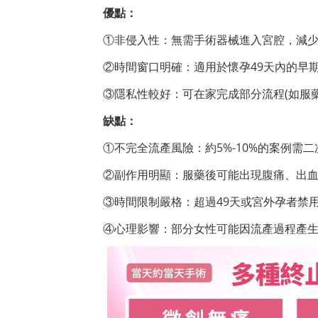
優點：
①非侵入性：無需手術器械進入宮腔，減
②時間窗口明確：適用於懷孕49天內的早
③隱私性較好：可在家完成部分流程(如服
缺點：
①不完全流產風險：約5%-10%的案例需
②副作用明顯：服藥後可能出現腹痛、出
③時間限制嚴格：超過49天或宮外孕者禁
④心理影響：部分女性可能因流產過程產