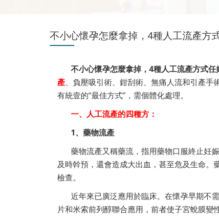
不小心懷孕怎麼拿掉，4種人工流產方式
不小心懷孕怎麼拿掉，4種人工流產方式任
產
、負壓吸引術、鉗刮術、無痛人流和引產手
有統壹的“最佳方式”，需個體化處理。
一、人工流產的四種方：
1、藥物流產
藥物流產又稱藥流，指用藥物口服終止妊
及時幹預，還會造成大出血，甚至危及生命。
檢查。
近年來已廣泛應用於臨床。在懷孕早期不
片和米索前列醇聯合應用，前者使子宮蛻膜變