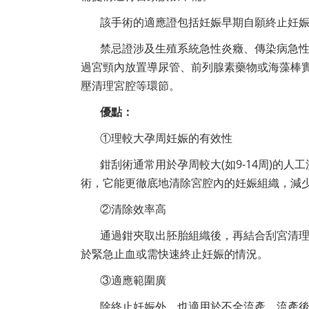
該手術的適應證包括妊娠早期自願終止妊
禁忌證涉及生殖系統急性炎癥、傳染病急
過宮頸內放置導尿管、前列腺素藥物或海藻棒
壓清理宮腔等環節。
優點：
①理較大孕周妊娠的有效性
鉗刮術通常用於孕周較大(如9-14周)的
術，它能更徹底地清除宮腔內的妊娠組織，減
②清除效率高
通過鉗夾取出胚胎組織後，再結合刮宮清
於緊急止血或需快速終止妊娠的情況。
③適應範圍廣
除終止妊娠外，也適用於不全流產、流產