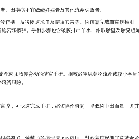
娠者、因疾病不宜繼續妊娠者及其他流產失敗者。
性發作期、反復陰道流血及體溫異常等。術前需完成血常規檢測
實施宮頸擴張。手術步驟包含破膜排出羊水、鉗取胎盤及胎兒組
人工流產或胚胎停育後的清宮手術。相較於單純藥物流產或較小孕周
少殘留風險。
理宮腔，可快速完成手術，縮短操作時間，降低術中出血量，尤
後組織殘留、葡萄胎等病理情況的處理。對於宮腔形態異常或合