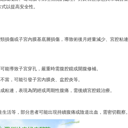
方式以提高安全性。
宮頸損傷或子宮內膜基底層損傷，導致術後月經量減少、宮腔粘
慎可能導致子宮穿孔，嚴重時需腹腔鏡或開腹修補。
理不當，可能引發子宮內膜炎、盆腔炎等。
形成粘連，表現為閉經或周期性腹痛，需後續宮腔鏡治療。
、性生活等，部分患者可能出現持續腹痛或陰道出血，需密切觀察