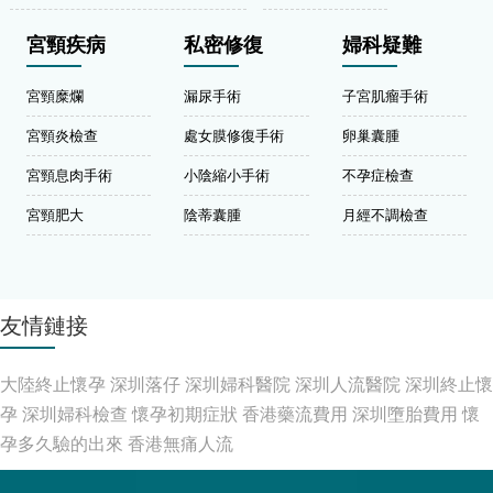
宮頸疾病
私密修復
婦科疑難
宮頸糜爛
漏尿手術
子宮肌瘤手術
宮頸炎檢查
處女膜修復手術
卵巢囊腫
宮頸息肉手術
小陰縮小手術
不孕症檢查
宮頸肥大
陰蒂囊腫
月經不調檢查
友情鏈接
大陸終止懷孕
深圳落仔
深圳婦科醫院
深圳人流醫院
深圳終止懷
孕
深圳婦科檢查
懷孕初期症狀
香港藥流費用
深圳墮胎費用
懷
孕多久驗的出來
香港無痛人流