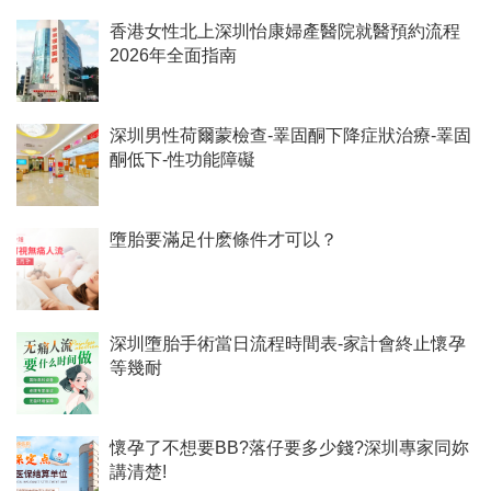
香港女性北上深圳怡康婦產醫院就醫預約流程
2026年全面指南
深圳男性荷爾蒙檢查-睪固酮下降症狀治療-睪固
酮低下-性功能障礙
墮胎要滿足什麽條件才可以？
深圳墮胎手術當日流程時間表-家計會終止懷孕
等幾耐
懷孕了不想要BB?落仔要多少錢?深圳專家同妳
講清楚!