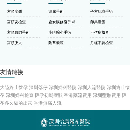
宮頸糜爛
漏尿手術
子宮肌瘤手術
宮頸炎檢查
處女膜修復手術
卵巢囊腫
宮頸息肉手術
小陰縮小手術
不孕症檢查
宮頸肥大
陰蒂囊腫
月經不調檢查
友情鏈接
大陸終止懷孕
深圳落仔
深圳婦科醫院
深圳人流醫院
深圳終止懷
孕
深圳婦科檢查
懷孕初期症狀
香港藥流費用
深圳墮胎費用
懷
孕多久驗的出來
香港無痛人流