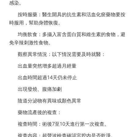
感染。
按時服藥：醫生開具的抗生素和活血化瘀藥物要按
時服用，幫助身體恢復。
均衡飲食：多攝入富含蛋白質和維生素的食物，避
免辛辣刺激性食物。
觀察異常情況：以下情況需要及時就醫：
出血量突然增多超過月經量
出血時間超過14天仍未停止
出現發燒、腹痛加劇
陰道分泌物有異味或顏色異常
藥物流產後的複查：
複查時間：術後7至10天進行第一次複查。
複查內容：超聲波檢查確認宮腔內是否乾淨。