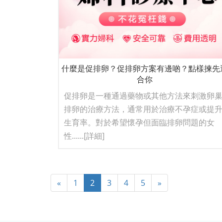
什麼是促排卵？促排卵方案有邊啲？點樣揀先
合你
促排卵是一種通過藥物或其他方法來刺激卵
排卵的治療方法，通常用於治療不孕症或提
生育率。對於希望懷孕但面臨排卵問題的女
性......
[詳細]
«
1
2
3
4
5
»