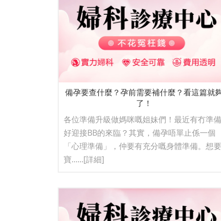
備孕要查什麼？孕前需要補什麼？看這篇就
了！
各位準備升級做媽咪嘅姐妹們！最近有冇準
好迎接BB的來臨？其實，備孕唔單止係一個
「心理準備」，仲要有充分嘅身體準備。想
寶......
[詳細]