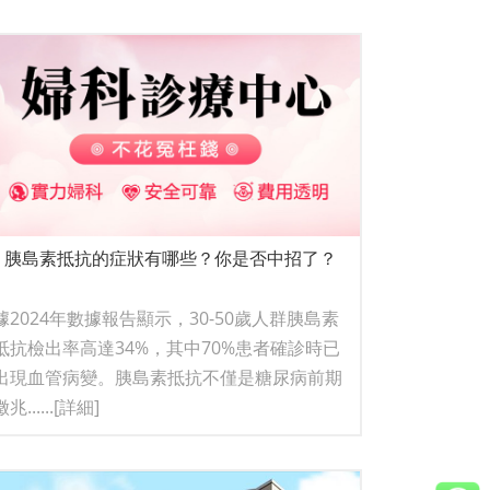
胰島素抵抗的症狀有哪些？你是否中招了？
據2024年數據報告顯示，30-50歲人群胰島素
抵抗檢出率高達34%，其中70%患者確診時已
出現血管病變。胰島素抵抗不僅是糖尿病前期
兆......
[詳細]