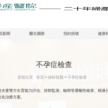
院新聞
醫生園隊
預約掛號
健康
不孕症檢查
當前位置
首頁
>
婦科疑難
>
不孕症檢查
括夫妻雙方生育能力評估、排卵監測、輸卵管通暢性檢查、精液
性化治療方案。