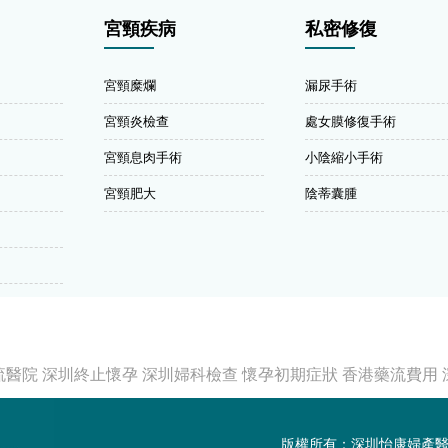
宮頸疾病
私密修復
宮頸糜爛
漏尿手術
宮頸炎檢查
處女膜修復手術
宮頸息肉手術
小陰縮小手術
宮頸肥大
陰蒂囊腫
流醫院
深圳終止懷孕
深圳婦科檢查
懷孕初期症狀
香港藥流費用
版權所有：深圳怡康婦產