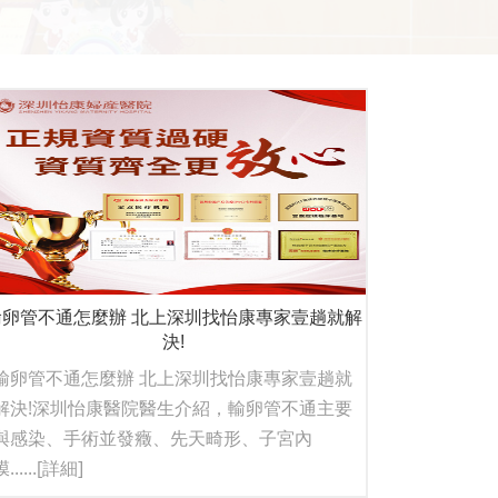
管不通怎麼辦 北上深圳找怡康專家壹趟就解
決!
輸卵管不通怎麼辦 北上深圳找怡康專家壹趟就
解決!深圳怡康醫院醫生介紹，輸卵管不通主要
與感染、手術並發癥、先天畸形、子宮內
......
[詳細]