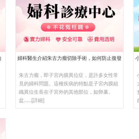
夠
婦科醫生介紹朱古力瘤切除手術，如何防止復發
備
朱古力瘤，即子宮內膜異位症，是許多女性常
見的婦科問題。這種疾病的特點是子宮內膜組
要
織異位生長在子宮外的其他部位，如卵巢、
盆......
[詳細]
自