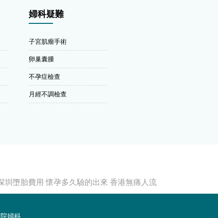
婦科疑難
子宮肌瘤手術
卵巢囊腫
不孕症檢查
月經不調檢查
深圳墮胎費用
懷孕多久驗的出來
香港無痛人流
醫院婦科