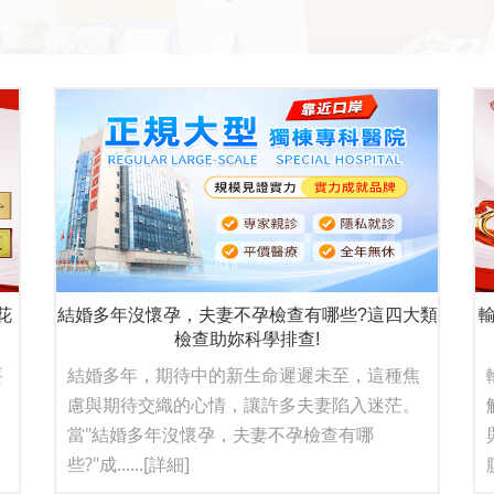
花
結婚多年沒懷孕，夫妻不孕檢查有哪些?這四大類
輸卵
檢查助妳科學排查!
要
結婚多年，期待中的新生命遲遲未至，這種焦
未
慮與期待交織的心情，讓許多夫妻陷入迷茫。
當"結婚多年沒懷孕，夫妻不孕檢查有哪
些?"成......
[詳細]
膜