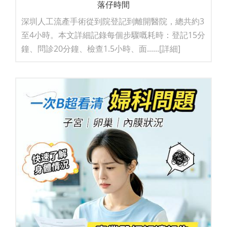
落仔時間
深圳人工流產手術從到院登記到離開醫院，總共約3
至4小時。本文詳細記錄每個步驟嘅耗時：登記15分
鐘、問診20分鐘、檢查1.5小時、面......
[詳細]