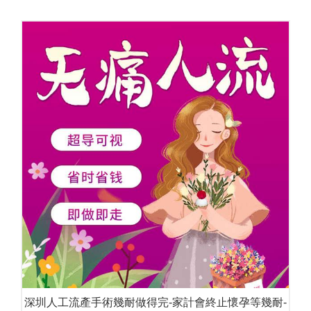
深圳人工流產手術幾耐做得完-家計會終止懷孕等幾耐-