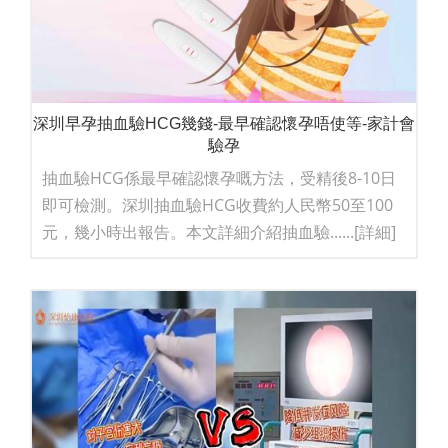
深圳早孕抽血驗HCG幾錢-最早確認懷孕唔使等-家計會
驗孕
抽血驗HCG係最早確認懷孕嘅方法，受精後8-10日
即可檢測。深圳抽血驗HCG收費約人民幣50至100
元，幾小時出報告。本文詳細介紹抽血驗......
[詳細]