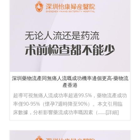
深圳藥物流產同無痛人流嘅成功機率邊個更高-藥物流
產香港
超導可視無痛人流成功率超過99.5%，藥物流產成功
率僅90-95%（懷孕7週時降至90%）。本文引用臨
床數據，分析影響藥流成功率嘅因素（......
[詳細]