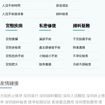
人流手術時間
尿道感染
人流手術後保養
婦科檢查
宮頸疾病
私密修復
婦科疑難
宮頸糜爛
漏尿手術
子宮肌瘤手術
宮頸炎檢查
處女膜修復手術
卵巢囊腫
宮頸息肉手術
小陰縮小手術
不孕症檢查
宮頸肥大
陰蒂囊腫
月經不調檢查
友情鏈接
大陸終止懷孕
深圳落仔
深圳婦科醫院
深圳人流醫院
深圳終止懷
孕
深圳婦科檢查
懷孕初期症狀
香港藥流費用
深圳墮胎費用
懷