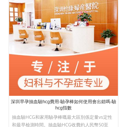
深圳早孕抽血驗hcg費用-驗孕棒如何使用會出錯嗎-驗
hcg指數
抽血驗HCG和家用驗孕棒嘅最大區別係定量vs定性
和最早檢測時間。抽血驗HCG收費約人民幣50至