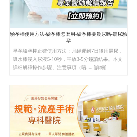
驗孕棒使用方法-驗孕棒怎麼用-驗孕棒要晨尿嗎-晨尿驗
孕
早孕驗孕棒正確使用方法：月經遲到7日後用晨尿，
吸水棒浸入尿液5-10秒，平放3-5分鐘讀結果。本文
詳細解釋操作步驟、注意事項（唔......
[詳細]