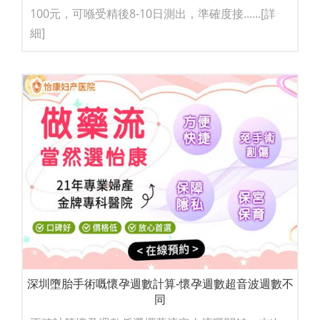
100元，可喺受精後8-10日測出，準確度接......
[詳
細]
深圳墮胎手術嘅懷孕週數計算-懷孕週數超音波週數不
同