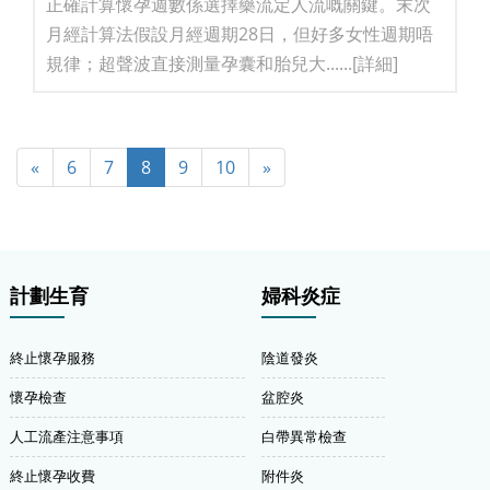
正確計算懷孕週數係選擇藥流定人流嘅關鍵。末次
月經計算法假設月經週期28日，但好多女性週期唔
規律；超聲波直接測量孕囊和胎兒大......
[詳細]
«
6
7
8
9
10
»
計劃生育
婦科炎症
終止懷孕服務
陰道發炎
懷孕檢查
盆腔炎
人工流產注意事項
白帶異常檢查
終止懷孕收費
附件炎